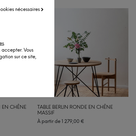
 cookies nécessaires
es
.
s accepter. Vous
ation sur ce site,
 EN CHÊNE
TABLE BERLIN RONDE EN CHÊNE
MASSIF
À partir de
1 279,00
€