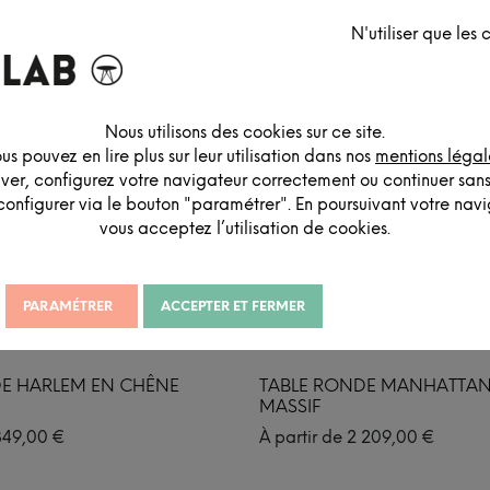
N'utiliser que les
Nous utilisons des cookies sur ce site.
us pouvez en lire plus sur leur utilisation dans nos
mentions légal
iver, configurez votre navigateur correctement ou continuer san
configurer via le bouton "paramétrer". En poursuivant votre navig
vous acceptez l’utilisation de cookies.
PARAMÉTRER
ACCEPTER ET FERMER
E HARLEM EN CHÊNE
TABLE RONDE MANHATTAN
MASSIF
849,00
€
À partir de
2 209,00
€