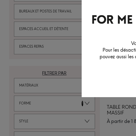
BUREAUX ET POSTES DE TRAVAIL
ESPACES ACCUEIL ET DÉTENTE
Vo
ESPACES REPAS
Pour les désact
pouvez aussi les 
FILTRER PAR
MATÉRIAUX
FORME
1
TABLE ROND
MASSIF
À partir de
1 
STYLE