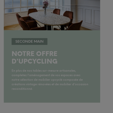
SECONDE MAIN
NOTRE OFFRE
D'UPCYCLING
En plus de nos tables sur-mesure artisanales,
completez l’aménagement de vos espaces avec
notre sélection de mobilier upcyclé composée de
créations vintage rénovées et de mobilier d’occasion
reconditionné.