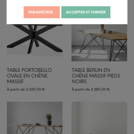
PARAMÉTRER
ACCEPTER ET FERMER
TABLE PORTOBELLO
TABLE BERLIN EN
OVALE EN CHÊNE
CHÊNE MASSIF PIEDS
MASSIF
NOIRS
À partir de
3 229,00
€
À partir de
2 289,00
€