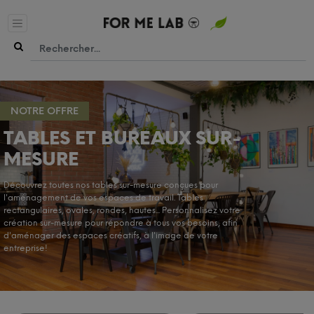
NOTRE OFFRE
TABLES ET BUREAUX SUR-
MESURE
Découvrez toutes nos tables sur-mesure conçues pour
l'aménagement de vos espaces de travail. Tables
rectangulaires, ovales, rondes, hautes... Personnalisez votre
création sur-mesure pour répondre à tous vos besoins, afin
d'aménager des espaces créatifs, à l'image de votre
entreprise!