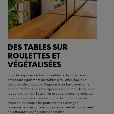
DES TABLES SUR
ROULETTES ET
VÉGÉTALISÉES
Pour des espaces de travail flexibles ou hybrides, nous
proposons également des tables à roulettes, faciles à
déplacer afin d’adapter l’espace à vos besoins et votre
activité. Parfaites pour les espaces collaboratifs, les lieux de
réception, les tiers-lieux et les espaces événementiels, ces
tables sur-mesure à roulettes sont à la fois pratiques et
modulables puisqu’elles permettent de changer
l’agencement de votre espace simplement et rapidement,
en différentes configurations possibles.