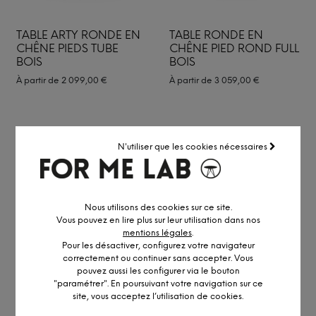
TABLE ARTY RONDE EN
TABLE RONDE EN
CHÊNE PIEDS TUBE
CHÊNE PIED ROND FULL
BOIS
BOIS
À partir de
2 099,00
€
À partir de
3 059,00
€
N'utiliser que les cookies nécessaires
Nous utilisons des cookies sur ce site.
Vous pouvez en lire plus sur leur utilisation dans nos
mentions légales
.
Pour les désactiver, configurez votre navigateur
TABLE ARTY RONDE EN
TABLE ARTY OVALE EN
correctement ou continuer sans accepter. Vous
CHÊNE PIEDS BOIS
CHÊNE PIEDS BOIS
pouvez aussi les configurer via le bouton
"paramétrer". En poursuivant votre navigation sur ce
À partir de
2 099,00
€
À partir de
2 709,00
€
site, vous acceptez l’utilisation de cookies.