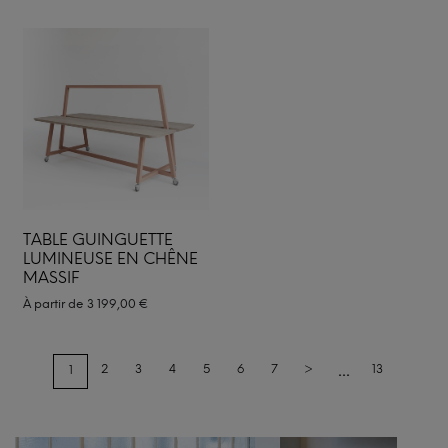
TABLE GUINGUETTE
LUMINEUSE EN CHÊNE
MASSIF
À partir de
3 199,00
€
...
2
3
4
5
6
7
>
13
1