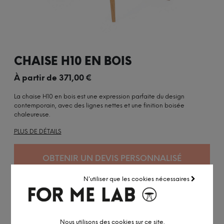
CHAISE H10 EN BOIS
À partir de
371,00
€
La chaise H10 en bois est une expression parfaite du design
contemporain, avec des lignes nettes et une finition boisée
chaleureuse.
PLUS DE DÉTAILS
OBTENIR UN DEVIS PERSONNALISÉ
N'utiliser que les cookies nécessaires
Nous utilisons des cookies sur ce site.