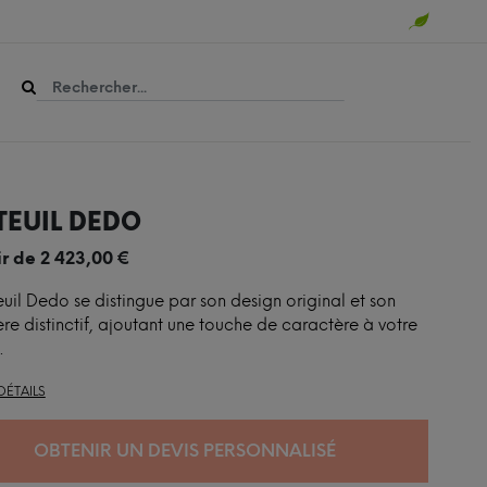
TEUIL DEDO
ir de
2 423,00
€
euil Dedo se distingue par son design original et son
re distinctif, ajoutant une touche de caractère à votre
.
DÉTAILS
OBTENIR UN DEVIS PERSONNALISÉ