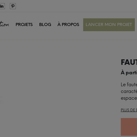
tion
PROJETS
BLOG
À PROPOS
LANCER MON PROJET
FAU
À part
Le faut
caractè
espace
PLUS DE 