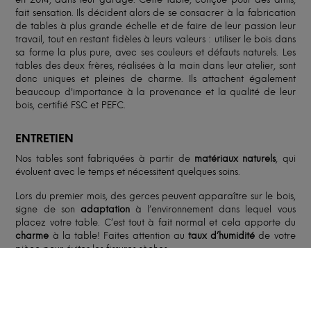
fait sensation. Ils décident alors de se consacrer à la fabrication
de tables à plus grande échelle et de faire de leur passion leur
travail, tout en restant fidèles à leurs valeurs : utiliser le bois dans
sa forme la plus pure, avec ses couleurs et défauts naturels. Les
tables des deux frères, réalisées à la main dans leur atelier, sont
donc uniques et pleines de charme. Ils attachent également
beaucoup d'importance à la provenance et la qualité de leur
bois, certifié FSC et PEFC.
ENTRETIEN
Nos tables sont fabriquées à partir de
matériaux naturels
, qui
évoluent avec le temps et nécessitent quelques soins.
Lors du premier mois, des gerces peuvent apparaître sur le bois,
signe de son
adaptation
à l’environnement dans lequel vous
placez votre table. C’est tout à fait normal et cela apporte du
charme
à la table! Faites attention au
taux d’humidité
de votre
pièce pour éviter les fissures sèches.
Le bois étant un matériau qui absorbe facilement les liquides,
prenez garde à
protéger
votre plateau avec des sets de table
et à garder sa surface aussi sèche que possible. Ne nettoyez