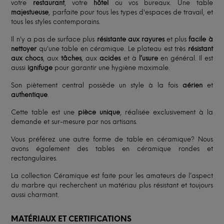
votre
restaurant
, votre
hôtel
ou vos bureaux. Une table
majestueuse
, parfaite pour tous les types d'espaces de travail, et
tous les styles contemporains.
Il n'y a pas de surface plus
résistante aux rayures
et plus
facile à
nettoyer
qu'une table en céramique. Le plateau est très
résistant
aux chocs
, aux
tâches
, aux
acides
et à
l’usure
en général. Il est
aussi
ignifuge
pour garantir une hygiène maximale.
Son piètement central possède un style à la fois
aérien
et
authentique
.
Cette table est une
pièce unique
, réalisée exclusivement à la
demande et sur-mesure par nos artisans.
Vous préférez une autre forme de table en céramique? Nous
avons également des tables en céramique rondes et
rectangulaires.
La collection Céramique est faite pour les amateurs de l’aspect
du marbre qui recherchent un matériau plus résistant et toujours
aussi charmant.
MATÉRIAUX ET CERTIFICATIONS