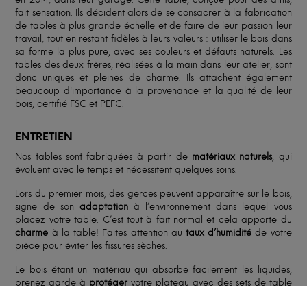
fait sensation. Ils décident alors de se consacrer à la fabrication
de tables à plus grande échelle et de faire de leur passion leur
travail, tout en restant fidèles à leurs valeurs : utiliser le bois dans
sa forme la plus pure, avec ses couleurs et défauts naturels. Les
tables des deux frères, réalisées à la main dans leur atelier, sont
donc uniques et pleines de charme. Ils attachent également
beaucoup d'importance à la provenance et la qualité de leur
bois, certifié FSC et PEFC.
ENTRETIEN
Nos tables sont fabriquées à partir de
matériaux naturels
, qui
évoluent avec le temps et nécessitent quelques soins.
Lors du premier mois, des gerces peuvent apparaître sur le bois,
signe de son
adaptation
à l’environnement dans lequel vous
placez votre table. C’est tout à fait normal et cela apporte du
charme
à la table! Faites attention au
taux d’humidité
de votre
pièce pour éviter les fissures sèches.
Le bois étant un matériau qui absorbe facilement les liquides,
prenez garde à
protéger
votre plateau avec des sets de table
et à garder sa surface aussi sèche que possible. Ne nettoyez