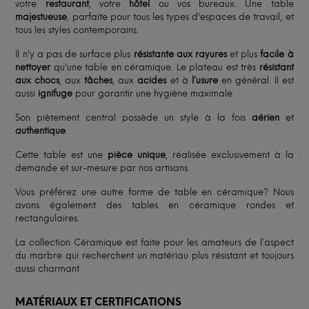
votre
restaurant
, votre
hôtel
ou vos bureaux. Une table
majestueuse
, parfaite pour tous les types d'espaces de travail, et
tous les styles contemporains.
Il n'y a pas de surface plus
résistante aux rayures
et plus
facile à
nettoyer
qu'une table en céramique. Le plateau est très
résistant
aux chocs
, aux
tâches
, aux
acides
et à
l’usure
en général. Il est
aussi
ignifuge
pour garantir une hygiène maximale.
Son piètement central possède un style à la fois
aérien
et
authentique
.
Cette table est une
pièce unique
, réalisée exclusivement à la
demande et sur-mesure par nos artisans.
Vous préférez une autre forme de table en céramique? Nous
avons également des tables en céramique rondes et
rectangulaires.
La collection Céramique est faite pour les amateurs de l’aspect
du marbre qui recherchent un matériau plus résistant et toujours
aussi charmant.
MATÉRIAUX ET CERTIFICATIONS