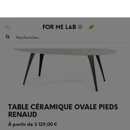
TABLE CÉRAMIQUE OVALE PIEDS
RENAUD
À partir de
3 129,00
€