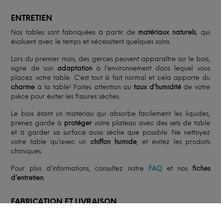
ENTRETIEN
Nos tables sont fabriquées à partir de
matériaux naturels
, qui
évoluent avec le temps et nécessitent quelques soins.
Lors du premier mois, des gerces peuvent apparaître sur le bois,
signe de son
adaptation
à l’environnement dans lequel vous
placez votre table. C’est tout à fait normal et cela apporte du
charme
à la table! Faites attention au
taux d’humidité
de votre
pièce pour éviter les fissures sèches.
Le bois étant un matériau qui absorbe facilement les liquides,
prenez garde à
protéger
votre plateau avec des sets de table
et à garder sa surface aussi sèche que possible. Ne nettoyez
votre table qu’avec un
chiffon humide
, et évitez les produits
chimiques.
Pour plus d’informations, consultez notre
FAQ
et nos
fiches
d’entretien
.
FABRICATION ET LIVRAISON
Le délai moyen est de
8 à 12 semaines
à compter du