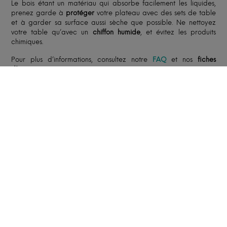
Le bois étant un matériau qui absorbe facilement les liquides,
prenez garde à
protéger
votre plateau avec des sets de table
et à garder sa surface aussi sèche que possible. Ne nettoyez
votre table qu’avec un
chiffon humide
, et évitez les produits
chimiques.
Pour plus d’informations, consultez notre
FAQ
et nos
fiches
d’entretien
.
FABRICATION ET LIVRAISON
Le délai moyen est de
8 à 12 semaines
à compter du
paiement de l’acompte. Le délai peut être affiné en
fonction du carnet de commandes de notre artisan, des
caractéristiques de votre création et du lieu de livraison et
peut être allongé en période de fêtes ou de congés de
nos artisans.
Selon l’option retenue, notre partenaire, spécialisé dans le
transport de mobilier, vous livrera soit en pas-de-porte,
soit dans la pièce de destination. Le livreur pourra
solliciter votre aide pour porter la création jusqu’à la
pièce de destination.
Le client est responsable du contrôle des accès pour la