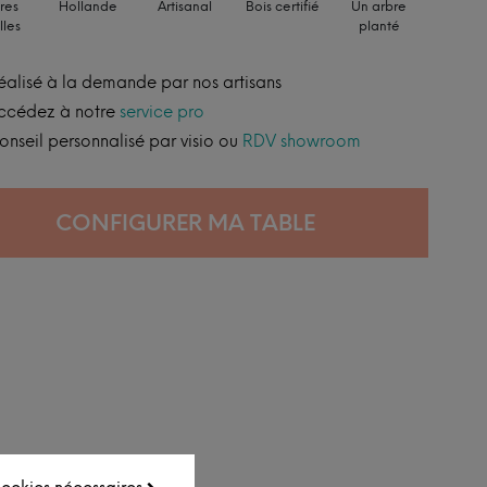
res
Hollande
Artisanal
Bois certifié
Un arbre
lles
planté
éalisé à la demande par nos artisans
ccédez à notre
service pro
onseil personnalisé par visio ou
RDV showroom
CONFIGURER MA TABLE