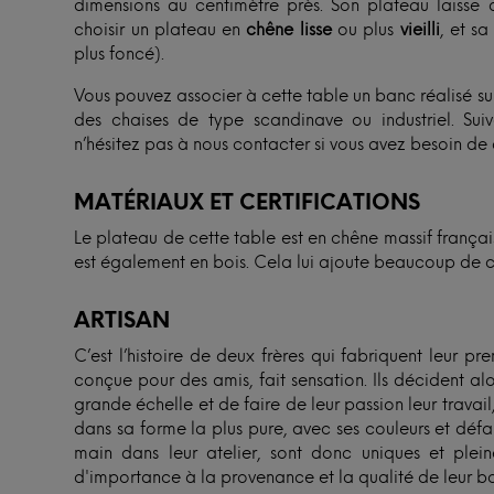
dimensions au centimètre près. Son plateau laisse 
choisir un plateau en
chêne lisse
ou plus
vieilli
, et sa
plus foncé).
Vous pouvez associer à cette table un banc réalisé su
des chaises de type scandinave ou industriel. Su
n’hésitez pas à nous contacter si vous avez besoin de 
MATÉRIAUX ET CERTIFICATIONS
Le plateau de cette table est en chêne massif françai
est également en bois. Cela lui ajoute beaucoup de 
ARTISAN
C’est l’histoire de deux frères qui fabriquent leur p
conçue pour des amis, fait sensation. Ils décident al
grande échelle et de faire de leur passion leur travail, t
dans sa forme la plus pure, avec ses couleurs et défaut
main dans leur atelier, sont donc uniques et ple
d'importance à la provenance et la qualité de leur boi