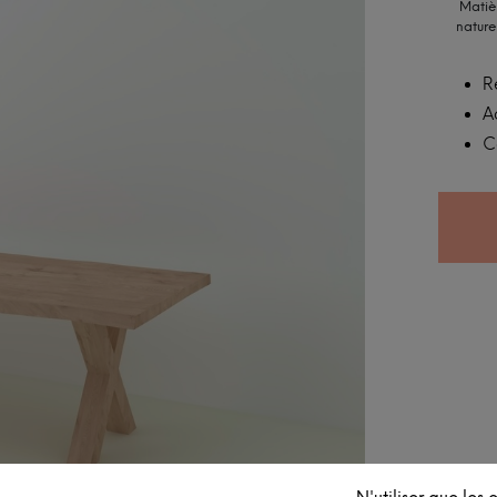
Matiè
nature
R
A
C