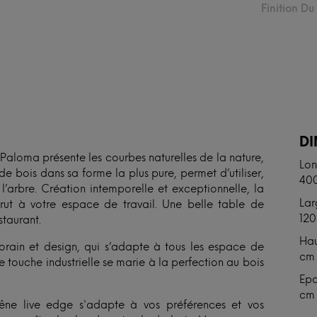
Finition D
N
D
 Paloma présente les courbes naturelles de la nature,
Lon
de bois dans sa forme la plus pure, permet d’utiliser,
40
’arbre. Création intemporelle et exceptionnelle, la
Lar
ut à votre espace de travail. Une belle table de
120
staurant.
Hau
rain et design, qui s’adapte à tous les espace de
cm
le touche industrielle se marie à la perfection au bois
Epa
cm
êne live edge s'adapte à vos préférences et vos