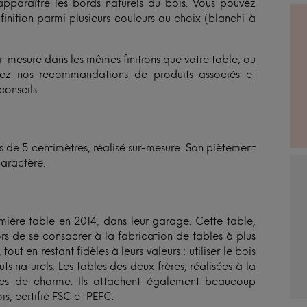
apparaître les bords naturels du bois. Vous pouvez
 finition parmi plusieurs couleurs au choix (blanchi à
r-mesure dans les mêmes finitions que votre table, ou
ivez nos recommandations de produits associés et
conseils.
s de 5 centimètres, réalisé sur-mesure. Son piètement
caractère.
remière table en 2014, dans leur garage. Cette table,
ors de se consacrer à la fabrication de tables à plus
out en restant fidèles à leurs valeurs : utiliser le bois
s naturels. Les tables des deux frères, réalisées à la
ines de charme. Ils attachent également beaucoup
s, certifié FSC et PEFC.