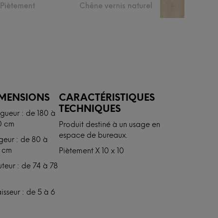
u Piètement
Chêne vernis naturel
+
IMENSIONS
CARACTÉRISTIQUES
TECHNIQUES
gueur : de 180 à
0 cm
Produit destiné à un usage en
espace de bureaux.
geur : de 80 à
 cm
Piètement X 10 x 10
teur : de 74 à 78
isseur : de 5 à 6