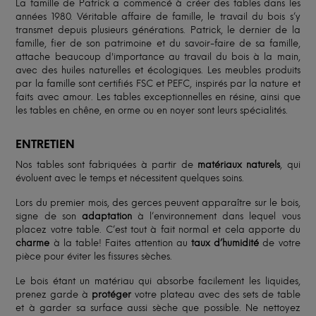
La famille de Patrick a commencé à créer des tables dans les
années 1980. Véritable affaire de famille, le travail du bois s’y
transmet depuis plusieurs générations. Patrick, le dernier de la
famille, fier de son patrimoine et du savoir-faire de sa famille,
attache beaucoup d'importance au travail du bois à la main,
avec des huiles naturelles et écologiques. Les meubles produits
par la famille sont certifiés FSC et PEFC, inspirés par la nature et
faits avec amour. Les tables exceptionnelles en résine, ainsi que
les tables en chêne, en orme ou en noyer sont leurs spécialités.
ENTRETIEN
Nos tables sont fabriquées à partir de
matériaux naturels
, qui
évoluent avec le temps et nécessitent quelques soins.
Lors du premier mois, des gerces peuvent apparaître sur le bois,
signe de son
adaptation
à l’environnement dans lequel vous
placez votre table. C’est tout à fait normal et cela apporte du
charme
à la table! Faites attention au
taux d’humidité
de votre
pièce pour éviter les fissures sèches.
Le bois étant un matériau qui absorbe facilement les liquides,
prenez garde à
protéger
votre plateau avec des sets de table
et à garder sa surface aussi sèche que possible. Ne nettoyez