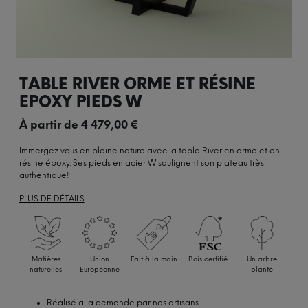
TABLE RIVER ORME ET RÉSINE
EPOXY PIEDS W
À partir de
4 479,00
€
Immergez vous en pleine nature avec la table River en orme et en
résine époxy. Ses pieds en acier W soulignent son plateau très
authentique!
PLUS DE DÉTAILS
Matières
Union
Fait à la main
Bois certifié
Un arbre
naturelles
Européenne
planté
Réalisé à la demande par nos artisans