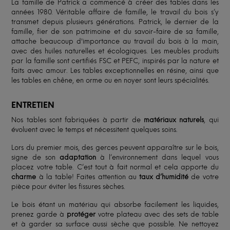
La famille de Patrick a commencé à créer des tables dans les
années 1980. Véritable affaire de famille, le travail du bois s’y
transmet depuis plusieurs générations. Patrick, le dernier de la
famille, fier de son patrimoine et du savoir-faire de sa famille,
attache beaucoup d'importance au travail du bois à la main,
avec des huiles naturelles et écologiques. Les meubles produits
par la famille sont certifiés FSC et PEFC, inspirés par la nature et
faits avec amour. Les tables exceptionnelles en résine, ainsi que
les tables en chêne, en orme ou en noyer sont leurs spécialités.
ENTRETIEN
Nos tables sont fabriquées à partir de
matériaux naturels
, qui
évoluent avec le temps et nécessitent quelques soins.
Lors du premier mois, des gerces peuvent apparaître sur le bois,
signe de son
adaptation
à l’environnement dans lequel vous
placez votre table. C’est tout à fait normal et cela apporte du
charme
à la table! Faites attention au
taux d’humidité
de votre
pièce pour éviter les fissures sèches.
Le bois étant un matériau qui absorbe facilement les liquides,
prenez garde à
protéger
votre plateau avec des sets de table
et à garder sa surface aussi sèche que possible. Ne nettoyez