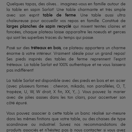
Quelques tapas, des olives… imaginez-vous en famille autour de
la table en sapin Sarlat! Une table charmante et très simple
avec son esprit
table de ferme
. Une table aussi ultra
chaleureuse pour accueillir vos repas en famille. Constitué de
larges planches de sapin recyclé
qui mixent teintes claires et
foncées, chaque plateau laisse apparaître les noeuds et gerces
qui sont les superbes traces du temps qui passe.
Posé sur des
tréteaux en bois
, ce plateau apportera un charme
énorme à votre intérieur. Vraiment idéale pour un grand repas!
Ses pieds inspirés des tables de ferme reprennent l’esprit
tréteaux. La table Sarlat est 100% authentique et ne vous laissera
pas indifférent!
La table Sarlat est disponible avec des pieds en bois et en acier
(avec plusieurs formes : chevron, mikado, non parallèles, O, T,
trapèze, U, W, W droit, X fin, XX, Y,...). Vous pouvez la marier
avec de jolies assises dans les ton clairs, pour accentuer son
côté épuré.
Vous pouvez associer à cette table un banc réalisé sur-mesure
dans les mêmes finitions que votre table, ou des chaises de type
scandinave ou industriel. Suivez nos recommandations de
produits associés et n’hésitez pas à nous contacter si vous avez