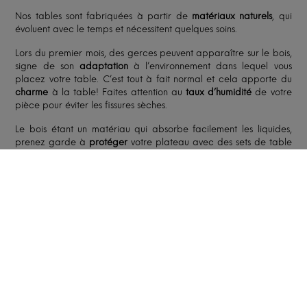
Nos tables sont fabriquées à partir de
matériaux naturels
, qui
évoluent avec le temps et nécessitent quelques soins.
Lors du premier mois, des gerces peuvent apparaître sur le bois,
signe de son
adaptation
à l’environnement dans lequel vous
placez votre table. C’est tout à fait normal et cela apporte du
charme
à la table! Faites attention au
taux d’humidité
de votre
pièce pour éviter les fissures sèches.
Le bois étant un matériau qui absorbe facilement les liquides,
prenez garde à
protéger
votre plateau avec des sets de table
et à garder sa surface aussi sèche que possible. Ne nettoyez
votre table qu’avec un
chiffon humide
, et évitez les produits
chimiques.
Pour plus d’informations, consultez notre
FAQ
et nos
fiches
d’entretien
.
FABRICATION ET LIVRAISON
Le délai moyen est de
8 à 12 semaines
à compter du
paiement de l’acompte. Le délai peut être affiné en
fonction du carnet de commandes de notre artisan, des