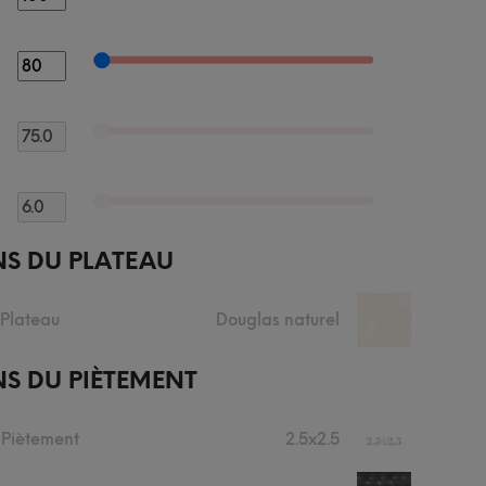
NS DU PLATEAU
 Plateau
Douglas naturel
+
S DU PIÈTEMENT
 Piètement
2.5x2.5
+