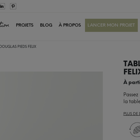
tion
PROJETS
BLOG
À PROPOS
LANCER MON PROJET
DOUGLAS PIEDS FELIX
TAB
FELI
À part
Passez
la tabl
PLUS DE 