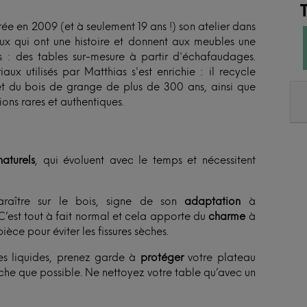
rée en 2009 (et à seulement 19 ans !) son atelier dans
aux qui ont une histoire et donnent aux meubles une
s : des tables sur-mesure à partir d'échafaudages.
ux utilisés par Matthias s'est enrichie : il recycle
t du bois de grange de plus de 300 ans, ainsi que
ions rares et authentiques.
aturels
, qui évoluent avec le temps et nécessitent
raître sur le bois, signe de son
adaptation
à
C’est tout à fait normal et cela apporte du
charme
à
ièce pour éviter les fissures sèches.
es liquides, prenez garde à
protéger
votre plateau
èche que possible. Ne nettoyez votre table qu’avec un