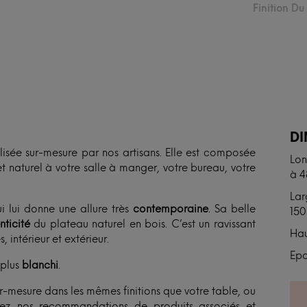
Finition D
N
D
isée sur-mesure par nos artisans. Elle est composée
Lon
t naturel à votre salle à manger, votre bureau, votre
à 
Lar
i lui donne une allure très
contemporaine
. Sa belle
150
nticité
du plateau naturel en bois. C’est un ravissant
Hau
 intérieur et extérieur.
Epa
plus
blanchi
.
r-mesure dans les mêmes finitions que votre table, ou
ivez nos recommandations de produits associés et