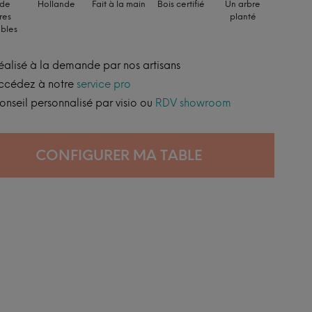
 de
Hollande
Fait à la main
Bois certifié
Un arbre
res
planté
ables
éalisé à la demande par nos artisans
ccédez à notre
service pro
onseil personnalisé par visio ou
RDV showroom
CONFIGURER MA TABLE