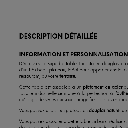
DESCRIPTION DÉTAILLÉE
INFORMATION ET PERSONNALISATIO
Découvrez la superbe table Toronto en douglas, réal
d’un très beau
plateau
, idéal pour apporter chaleur e
restaurant, ou votre
terrasse.
Cette table est associée à un
piètement en acier
qu
touche industrielle se marie à la perfection à
l’authe
mélange de styles qui saura magnifier tous les espaces,
Vous pouvez choisir un plateau en
douglas naturel
ou
Vous pouvez associer à cette table un banc réalisé su
des chaises de type scandinave ou industriel. Su