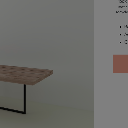
100%
matiè
recycl
R
A
C