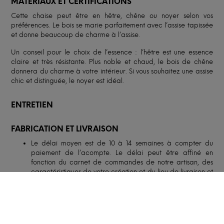
MATÉRIAUX ET CERTIFICATIONS
Cette chaise peut être en hêtre, chêne ou noyer selon vos
préférences. Le bois se marie parfaitement avec l’assise tapissée
et donne beaucoup de charme à l’assise.
Un conseil pour le choix de l’essence : l’hêtre est une essence
claire et très résistante. Plus noble et chaud, le bois de chêne
donnera du charme à votre intérieur. Si vous souhaitez une assise
chic et distinguée, le noyer est idéal.
ENTRETIEN
FABRICATION ET LIVRAISON
Le délai moyen est de 10 à 14 semaines à compter du
paiement de l’acompte. Le délai peut être affiné en
fonction du carnet de commandes de notre artisan, des
caractéristiques de votre création et du lieu de livraison et
peut être allongé en période de fêtes ou de congés de
nos artisans.
Selon l’option retenue, notre partenaire, spécialisé dans le
transport de mobilier, vous livrera soit en pas-de-porte,