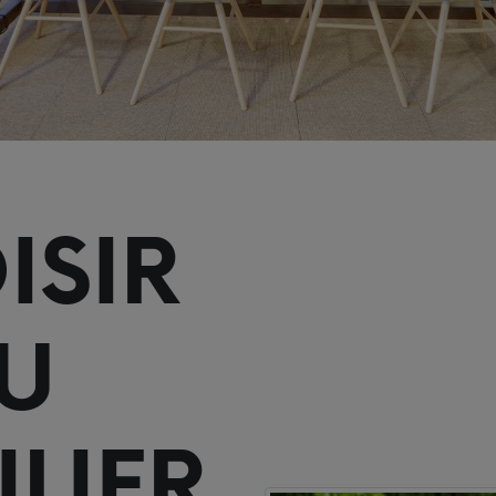
ISIR
U
LIER