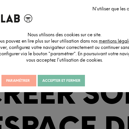
chauffage, les ordinateurs, la gestion des déchets ou encore les tra
N'utiliser que les
preinte environnementale. Pour la réduire, plusieurs chemins existe
ité au travail est un enjeu d'autant plus important qu'il permet auss
e plus en plus sensibles aux aspects RSE des entreprises qu'ils c
 c'est booster la productivité des collaborateurs, mais aussi les sen
s pistes d'action pour aménager un espace de travail éco-responsa
Nous utilisons des cookies sur ce site.
us pouvez en lire plus sur leur utilisation dans nos
être.
mentions légal
iver, configurez votre navigateur correctement ou continuer san
Ça vous tente ?
configurer via le bouton "paramétrer". En poursuivant votre navig
vous acceptez l’utilisation de cookies.
RÉER S
PARAMÉTRER
ACCEPTER ET FERMER
ESPACE D