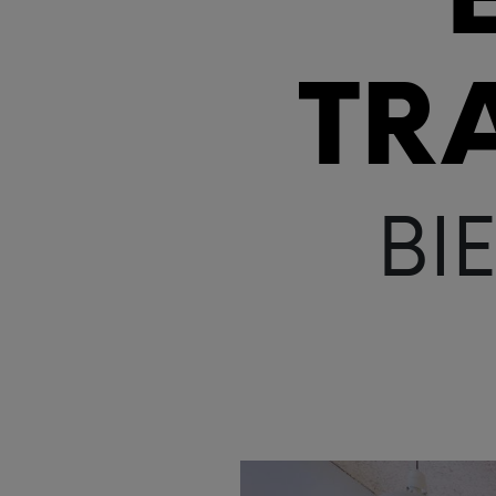
TR
BI