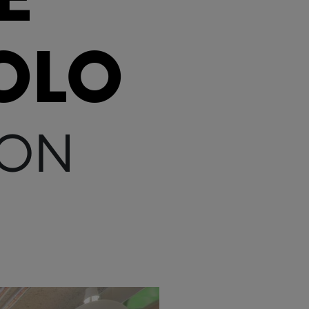
OLO
SON