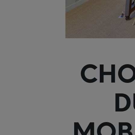
CHO
D
MOBI