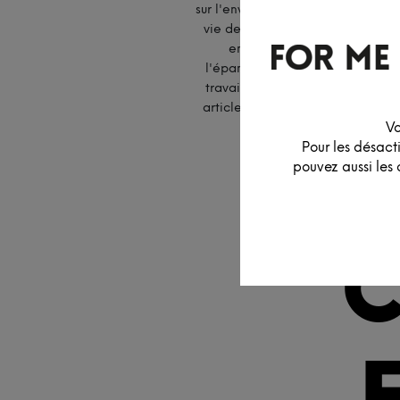
sur l'environnement. En effet, le 
vie de bureau qui laissent une em
entreprise. L
’éco-responsabil
l'épanouissement des employés, d
travail convivial et responsable,
article, nous vous proposons de
Vo
Pour les désact
pouvez aussi les 
C