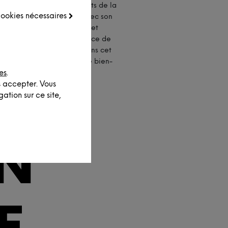
nsports sont autant d'aspects de la
 cookies nécessaires
nt, à titre individuel ou avec son
i de favoriser le bien-être et
hoisissent. Proposer un espace de
sibiliser et les engager. Dans cet
ble, beau et générateur de bien-
es
.
s accepter. Vous
ation sur ce site,
ON
E