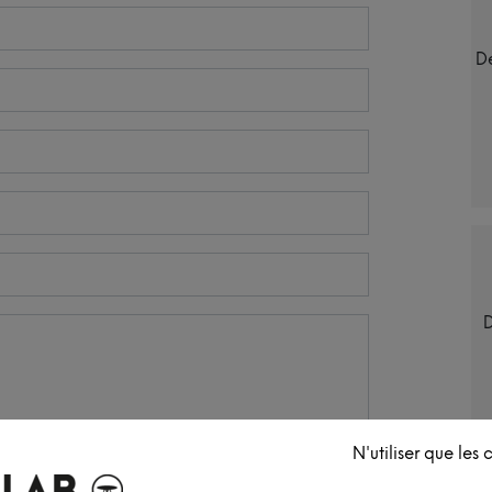
Dé
D
N'utiliser que les