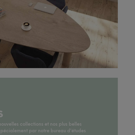
S
uvelles collections et nos plus belles
 spécialement par notre bureau d'études