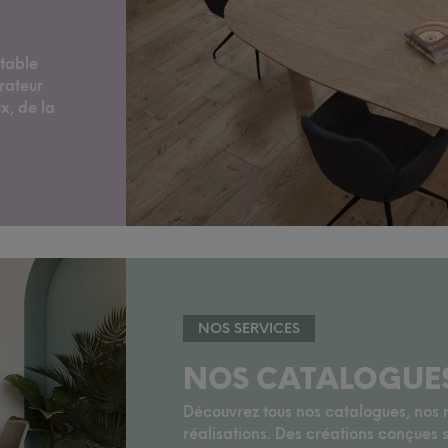
 table
rateur
x, de la
NOS SERVICES
NOS CATALOGUE
Découvrez tous nos catalogues, nos no
réalisations. Des créations conçues