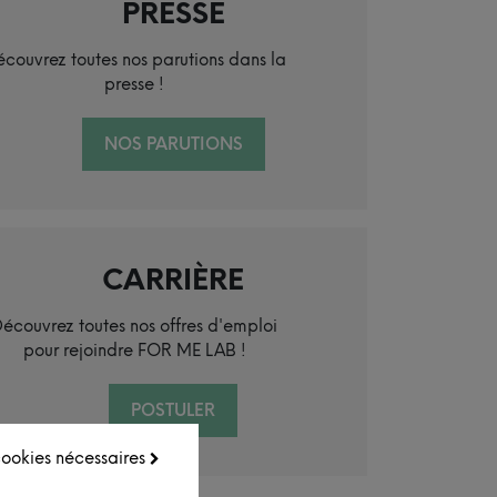
PRESSE
couvrez toutes nos parutions dans la
presse !
NOS PARUTIONS
CARRIÈRE
écouvrez toutes nos offres d'emploi
pour rejoindre FOR ME LAB !
POSTULER
 cookies nécessaires