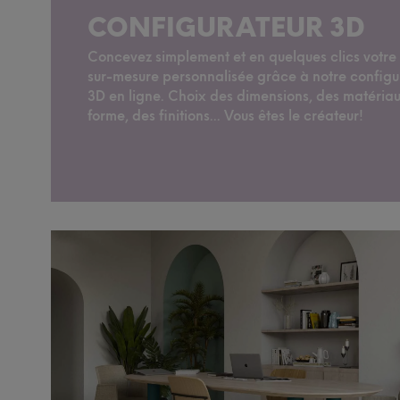
CONFIGURATEUR 3D
Concevez simplement et en quelques clics votre
sur-mesure personnalisée grâce à notre configu
3D en ligne. Choix des dimensions, des matériau
forme, des finitions... Vous êtes le créateur!