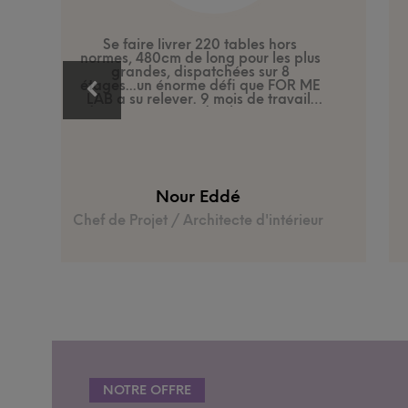
Se faire livrer 220 tables hors
normes, 480cm de long pour les plus
grandes, dispatchées sur 8
étages...un énorme défi que FOR ME
LAB a su relever. 9 mois de travail,
de conception et d'échanges, pour
répondre à notre problématique
d'avoir un produit de qualité,
esthétique, chaleureux, et
fonctionnel, faisant appel au savoir
faire des artisans, tout en soutenant
Nour Eddé
une petite structure française.
L'accompagnement et
Chef de Projet / Architecte d'intérieur
l'investissement de l'équipe a été
total pour faire de ce projet une
réussite. Le résultat : des bureaux
uniques, et une très belle aventure
humaine!
NOTRE OFFRE