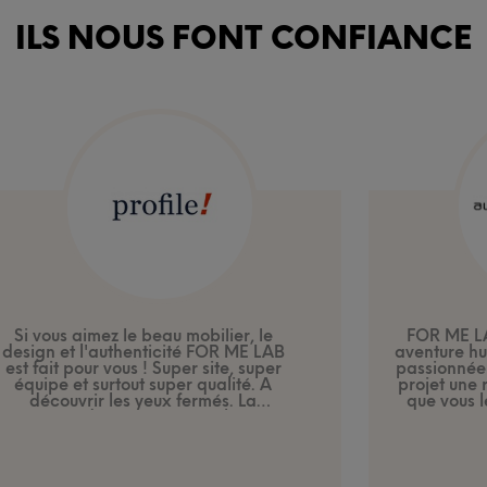
ILS NOUS FONT CONFIANCE
Si vous aimez le beau mobilier, le
FOR ME LA
design et l'authenticité FOR ME LAB
aventure h
est fait pour vous ! Super site, super
passionnée 
équipe et surtout super qualité. A
projet une r
découvrir les yeux fermés. La
que vous l
commande a été
très simple
par
atout ma
Internet. Les échanges suivants par
devenue u
mail ou téléphone également. Nous
pense aux ar
sommes
conquis
et
ravis
du résultat.
ME LAB q
Les pieds en verre sont
maximum pou