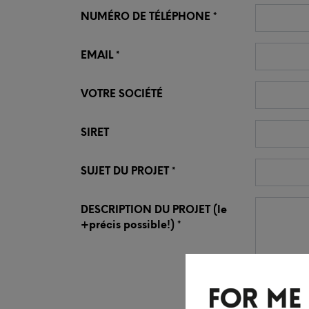
NUMÉRO DE TÉLÉPHONE
EMAIL
VOTRE SOCIÉTÉ
SIRET
SUJET DU PROJET
DESCRIPTION DU PROJET
(le
+précis possible!)