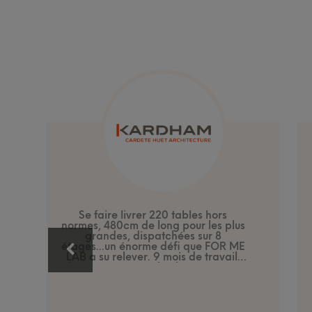
Se faire livrer 220 tables hors
normes, 480cm de long pour les plus
grandes, dispatchées sur 8
étages...un énorme défi que FOR ME
LAB a su relever. 9 mois de travail,
de conception et d'échanges, pour
répondre à notre problématique
d'avoir un produit de qualité,
esthétique, chaleureux, et
fonctionnel, faisant appel au savoir