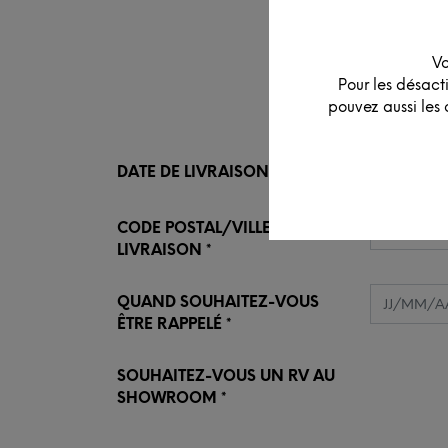
Vo
Pour les désact
pouvez aussi les 
DATE DE LIVRAISON
CODE POSTAL/VILLE DE
LIVRAISON
QUAND SOUHAITEZ-VOUS
ÊTRE RAPPELÉ
SOUHAITEZ-VOUS UN RV AU
SHOWROOM