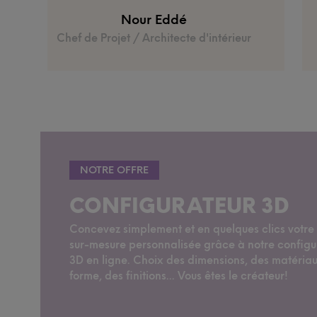
faire des artisans, tout en soutenant
Nour Eddé
une petite structure française.
L'accompagnement et
Chef de Projet / Architecte d'intérieur
l'investissement de l'équipe a été
total pour faire de ce projet une
réussite. Le résultat : des bureaux
uniques, et une très belle aventure
humaine!
NOTRE OFFRE
CONFIGURATEUR 3D
Concevez simplement et en quelques clics votre
sur-mesure personnalisée grâce à notre configu
3D en ligne. Choix des dimensions, des matériau
forme, des finitions... Vous êtes le créateur!