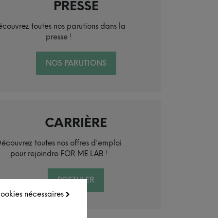
PRESSE
couvrez toutes nos parutions dans la
presse !
NOS PARUTIONS
CARRIÈRE
écouvrez toutes nos offres d'emploi
pour rejoindre FOR ME LAB !
POSTULER
 cookies nécessaires