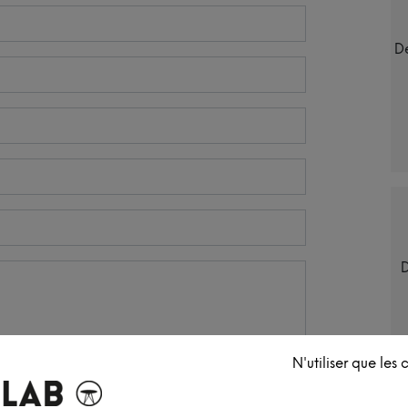
Dé
D
N'utiliser que les