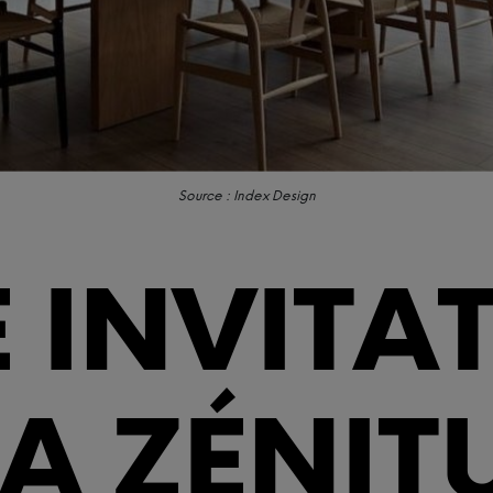
Source : Index Design
 INVITA
LA ZÉNIT