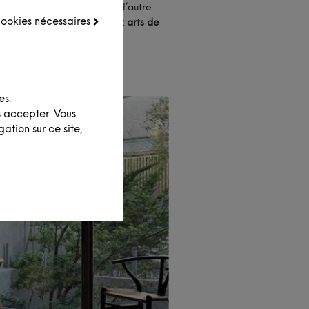
elles s’inspirent l’une de l’autre.
 cookies nécessaires
, une
tendance qui lie deux arts de
es
.
s accepter. Vous
ation sur ce site,