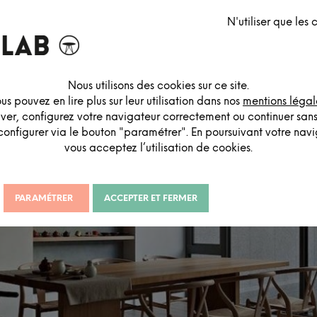
es deux régions du monde ont tant en commun qu’il n’est pas rare qu’
N'utiliser que les
rmonieux mélange entre deux univers aussi chaleureux que poétiques
vivre.
Décryptage dans 3, 2, 1…
Nous utilisons des cookies sur ce site.
us pouvez en lire plus sur leur utilisation dans nos
mentions légal
iver, configurez votre navigateur correctement ou continuer san
configurer via le bouton "paramétrer". En poursuivant votre navig
vous acceptez l’utilisation de cookies.
PARAMÉTRER
ACCEPTER ET FERMER