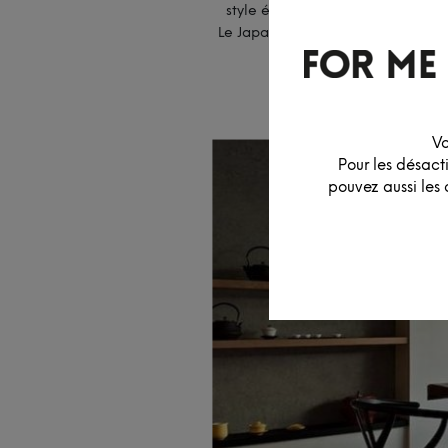
style épuré et leur philosophie, c
Le Japandi, c’est un subtil et ha
Vo
Pour les désact
pouvez aussi les 