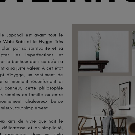
 le Japandi est avant tout le
le
Wabi Sabi
et le Hygge. Très
lait par sa spiritualité et sa
ter les imperfections et
er le bonheur dans ce qu’on a
 à sa juste valeur. À cet état
cept d’Hygge, un sentiment de
par un moment réconfortant et
au bonheur, cette philosophie
s simples en famille ou entre
ironnement chaleureux bercé
re mieux, tout simplement.
ux arts de vivre que naît le
délicatesse et en simplicité,
et japonaises dans un style