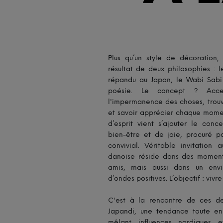
Plus qu’un style de décoration,
résultat de deux philosophies : 
répandu au Japon, le Wabi Sabi p
poésie. Le concept ? Accep
l'impermanence des choses, trouv
et savoir apprécier chaque moment
d’esprit vient s’ajouter le con
bien-être et de joie, procuré 
convivial. Véritable invitation 
danoise réside dans des moment
amis, mais aussi dans un env
d’ondes positives. L’objectif : viv
C'est à la rencontre de ces de
Japandi, une tendance toute en 
mêlant influences nordiques 