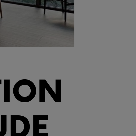
TION
UDE