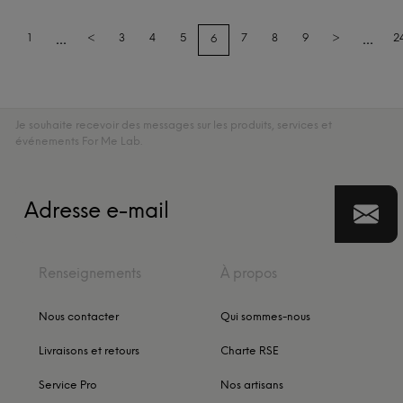
...
...
1
<
3
4
5
7
8
9
>
2
6
Je souhaite recevoir des messages sur les produits, services et
événements For Me Lab.
Renseignements
À propos
Nous contacter
Qui sommes-nous
Livraisons et retours
Charte RSE
Service Pro
Nos artisans