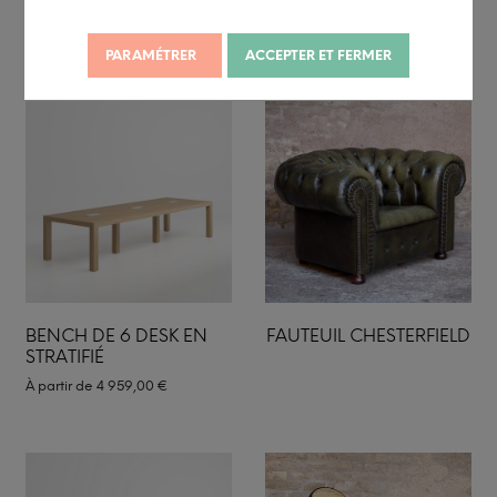
STRATIFIÉ
À partir de
3 759,00
€
PARAMÉTRER
ACCEPTER ET FERMER
BENCH DE 6 DESK EN
FAUTEUIL CHESTERFIELD
STRATIFIÉ
À partir de
4 959,00
€