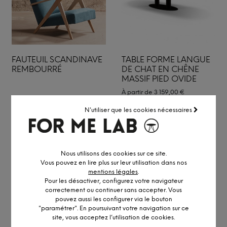
FAUTEUIL SCANDINAVE
TABLE FORME LANGUE
REMBOURRÉ
DE CHAT EN CHÊNE
MASSIF PIED OVIDE
À partir de
3 159,00
€
N'utiliser que les cookies nécessaires
Nous utilisons des cookies sur ce site.
Vous pouvez en lire plus sur leur utilisation dans nos
mentions légales
.
Pour les désactiver, configurez votre navigateur
correctement ou continuer sans accepter. Vous
pouvez aussi les configurer via le bouton
"paramétrer". En poursuivant votre navigation sur ce
site, vous acceptez l’utilisation de cookies.
BENCH DE 4 DESK EN
FAUTEUIL BOHÈME