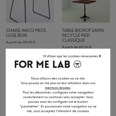
CHAISE ARCO PIEDS
TABLE BISTROT SAPIN
LUGE BOIS
RECYCLÉ PIED
CLASSIQUE
À partir de
619,00
€
À partir de
619,00
€
N'utiliser que les cookies nécessaires
Nous utilisons des cookies sur ce site.
Vous pouvez en lire plus sur leur utilisation dans nos
mentions légales
.
Pour les désactiver, configurez votre navigateur
correctement ou continuer sans accepter. Vous
pouvez aussi les configurer via le bouton
"paramétrer". En poursuivant votre navigation sur ce
site, vous acceptez l’utilisation de cookies.
FAUTEUIL BOLERO
FAUTEUIL BOLERO