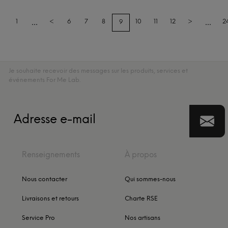
...
...
1
<
6
7
8
10
11
12
>
2
9
Je souhaite recevoir des messages sur les produits, services et
événements For Me Lab.
Renseignements
À propos
Nous contacter
Qui sommes-nous
Livraisons et retours
Charte RSE
Service Pro
Nos artisans