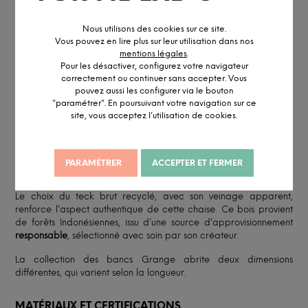
Nous utilisons des cookies sur ce site.
Vous pouvez en lire plus sur leur utilisation dans nos
mentions légales
.
Pour les désactiver, configurez votre navigateur
DESCRIPTION DÉTAILLÉE
correctement ou continuer sans accepter. Vous
pouvez aussi les configurer via le bouton
"paramétrer". En poursuivant votre navigation sur ce
INFORMATION ET PERSONNALISATION
site, vous acceptez l’utilisation de cookies.
Notre banc Grange se distingue par son piétement original en
profondeur. Son design et sa longueur sont adaptés aux grands
repas de famille, dans un univers champêtre, tout à l’intérieur
PARAMÉTRER
ACCEPTER ET FERMER
comme à l'extérieur.
Le choix du teck brut recyclé, avec son veinage apparent,
renforce l’aspect authentique de cette chaise. Ce bois provient
de forêts Indonésiennes, issu d’une source d’approvisionnement
responsable
, sélectionné avec soin par son créateur.
La collection des bancs Grange abrite deux dimensions
différentes, qui varient selon la longueur.
MATÉRIAUX ET CERTIFICATIONS