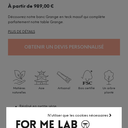
À partir de
989,00
€
Découvrez notre banc Grange en teck massif qui complète
parfaitement notre table Grange.
PLUS DE DÉTAILS
OBTENIR UN DEVIS PERSONNALISÉ
Matières
Asie
Artisanal
Bois certifié
Un arbre
naturelles
planté
Réalisé en petite série
Accédez à notre
service pro
N'utiliser que les cookies nécessaires
Conseil personnalisé par visio ou
RDV showroom
Remise professionnelle