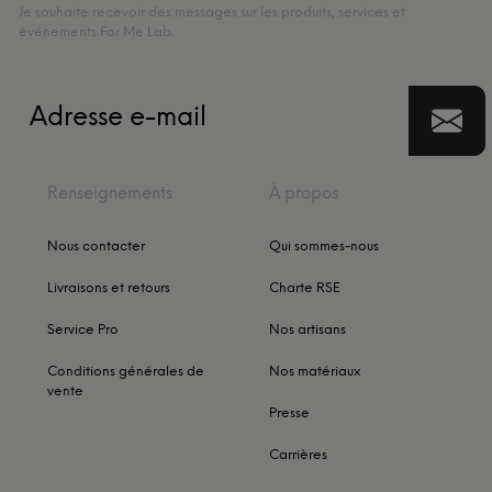
Je souhaite recevoir des messages sur les produits, services et
événements For Me Lab.
Renseignements
À propos
Nous contacter
Qui sommes-nous
Livraisons et retours
Charte RSE
Service Pro
Nos artisans
Conditions générales de
Nos matériaux
vente
Presse
Carrières