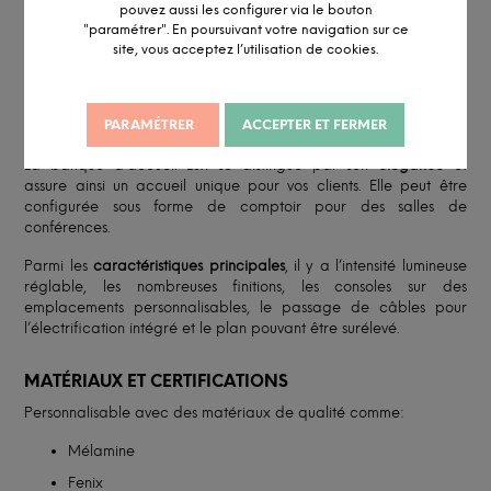
pouvez aussi les configurer via le bouton
"paramétrer". En poursuivant votre navigation sur ce
site, vous acceptez l’utilisation de cookies.
DESCRIPTION DÉTAILLÉE
PARAMÉTRER
ACCEPTER ET FERMER
INFORMATION ET PERSONNALISATION
La banque d'accueil Lux se distingue par son
élégance
et
assure ainsi un accueil unique pour vos clients. Elle peut être
configurée sous forme de comptoir pour des salles de
conférences.
Parmi les
caractéristiques principales
, il y a l’intensité lumineuse
réglable, les nombreuses finitions, les consoles sur des
emplacements personnalisables, le passage de câbles pour
l’électrification intégré et le plan pouvant être surélevé.
MATÉRIAUX ET CERTIFICATIONS
Personnalisable avec des matériaux de qualité comme:
Mélamine
Fenix