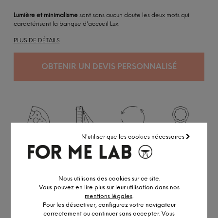
Lumière et minimalisme
sont sans aucun doute les deux mots qui
caractérisent la banque d'accueil Lux.
PLUS DE DÉTAILS
OBTENIR UN DEVIS PERSONNALISÉ
Italie
Personnalisable
Chaîne de valeur
Certifié ISO 14001
N'utiliser que les cookies nécessaires
Réalisé en petite série
Accédez à notre
service pro
Nous utilisons des cookies sur ce site.
Conseil personnalisé par visio ou
RDV showroom
Vous pouvez en lire plus sur leur utilisation dans nos
Remise professionnelle
mentions légales
.
Pour les désactiver, configurez votre navigateur
correctement ou continuer sans accepter. Vous