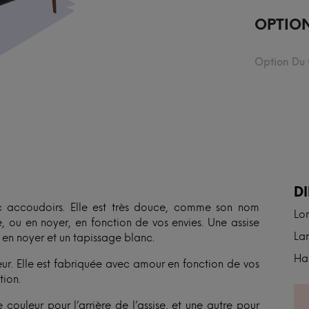
OPTIO
Option Du
N
D
 accoudoirs. Elle est très douce, comme son nom
Lon
e, ou en noyer, en fonction de vos envies. Une assise
Lar
 en noyer et un tapissage blanc.
Ha
rieur. Elle est fabriquée avec amour en fonction de vos
tion.
 couleur pour l’arrière de l’assise, et une autre pour