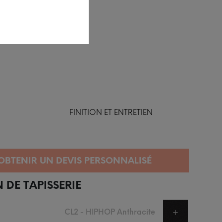
FINITION ET ENTRETIEN
 DE TAPISSERIE
CL2 - HIPHOP Anthracite
+