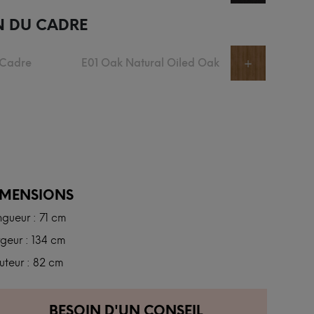
N DU CADRE
 Cadre
E01 Oak Natural Oiled Oak
+
IMENSIONS
gueur : 71 cm
geur : 134 cm
uteur : 82 cm
BESOIN D'UN CONSEIL