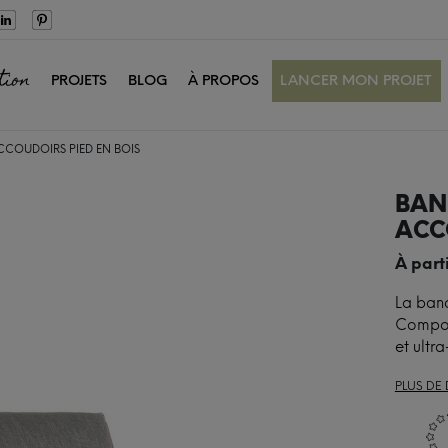
tion
PROJETS
BLOG
À PROPOS
LANCER MON PROJET
COUDOIRS PIED EN BOIS
BAN
ACC
À part
La banq
Composé
et ultr
PLUS DE 