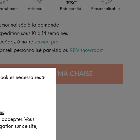
uropéenne
Artisanal
Bois certifié
Personnalisable
ersonnalisée à la demande
xpédition sous 10 à 14 semaines
ccédez à notre
service pro
onseil personnalisé par visio ou
RDV showroom
CONFIGURER MA CHAISE
 cookies nécessaires
es
.
s accepter. Vous
ation sur ce site,