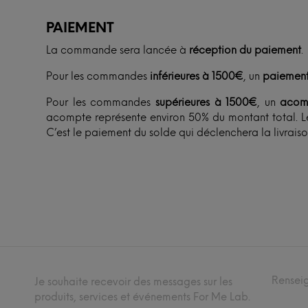
PAIEMENT
La commande sera lancée à
réception du paiement
.
Pour les commandes
inférieures à 1500€
, un
paiement
Pour les commandes
supérieures à 1500€
, un
acom
acompte représente environ 50% du montant total. Le
C’est le paiement du solde qui déclenchera la livraiso
Rensei
Je souhaite recevoir des messages sur les
produits, services et événements For Me Lab.