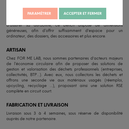
Ce bureau droit est une bonne option pour tout espace de
travail fonctionnel et épuré. Son design tout en sobriété offre une
PARAMÉTRER
ACCEPTER ET FERMER
surface de travail spacieuse pour vos tâches
professionnelles.Réalisé avec des matériaux de qualité afin
d’assurer sa durabilité, ce bench dispose de dimensions
généreuses, afin d’offrir suffisamment d'espace pour un
ordinateur, des dossiers, des accessoires et plus encore.
ARTISAN
Chez FOR ME LAB, nous sommes partenaires d'acteurs majeurs
de l’économie circulaire afin de proposer des solutions de
gestion et valorisation des déchets professionnels (entreprises,
collectivités, BTP…). Avec eux, nous collectons les déchets et
offrons une seconde vie aux matériaux usagés (réemploi,
upcycling, recyclage …), proposant ainsi une solution RSE
complète en circuit court.
FABRICATION ET LIVRAISON
Livraison sous 3 à 4 semaines, sous réserve de disponibilité
auprès de notre partenaire.