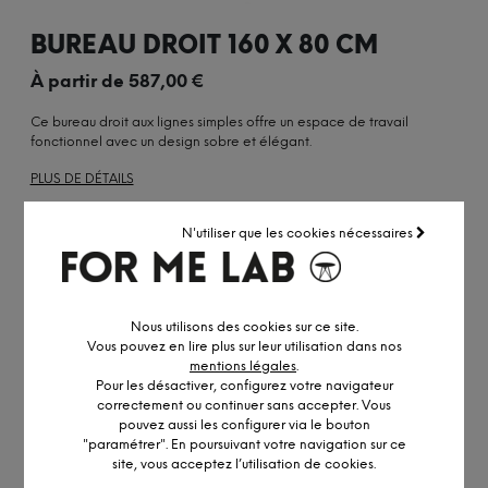
BUREAU DROIT 160 X 80 CM
À partir de
587,00
€
Ce bureau droit aux lignes simples offre un espace de travail
fonctionnel avec un design sobre et élégant.
PLUS DE DÉTAILS
N'utiliser que les cookies nécessaires
OBTENIR UN DEVIS PERSONNALISÉ
Nous utilisons des cookies sur ce site.
Vous pouvez en lire plus sur leur utilisation dans nos
mentions légales
.
Pour les désactiver, configurez votre navigateur
DESCRIPTION DÉTAILLÉE
correctement ou continuer sans accepter. Vous
pouvez aussi les configurer via le bouton
"paramétrer". En poursuivant votre navigation sur ce
site, vous acceptez l’utilisation de cookies.
INFORMATION ET PERSONNALISATION