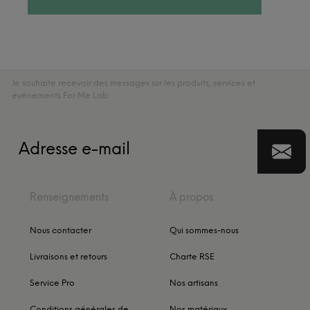
Je souhaite recevoir des messages sur les produits, services et
événements For Me Lab.
Renseignements
À propos
Nous contacter
Qui sommes-nous
Livraisons et retours
Charte RSE
Service Pro
Nos artisans
Conditions générales de
Nos matériaux