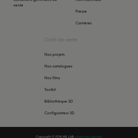
vente
Presse
Carrières
Outils de vente
Nos projets
Nos catalogues
Nos films
Toolkit
Bibliothèque 3D
Configurateur 3D
Copyright ©
FOR ME LAB
-
mentions légales