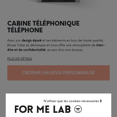
CABINE TÉLÉPHONIQUE
TÉLÉPHONE
Avec son
design épuré
et ses éléments en bois de haute qualité,
Bosse Cube se démarque et nous offre une atmosphère de
bien-
être et de confidentialité
, au sein d’un mini bureau.
PLUS DE DÉTAILS
OBTENIR UN DEVIS PERSONNALISÉ
N'utiliser que les cookies nécessaires
Allemagne
Conçu pour durer
Personnalisable
Certifié ISO 16283-1