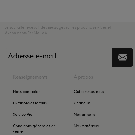
Je souhaite recevoir des messages sur les produits, services et
événements For Me Lab.
Renseignements
À propos
Nous contacter
Qui sommes-nous
Livraisons et retours
Charte RSE
Service Pro
Nos artisans
Conditions générales de
Nos matériaux
vente