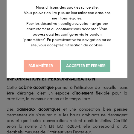
Réalisé en petite série
Nous utilisons des cookies sur ce site.
Vous pouvez en lire plus sur leur utilisation dans nos
Accédez à notre
service pro
mentions légales
.
Conseil personnalisé par visio ou
RDV showroom
Pour les désactiver, configurez votre navigateur
Remise professionnelle
correctement ou continuer sans accepter. Vous
pouvez aussi les configurer via le bouton
"paramétrer". En poursuivant votre navigation sur ce
site, vous acceptez l’utilisation de cookies.
DESCRIPTION DÉTAILLÉE
PARAMÉTRER
ACCEPTER ET FERMER
INFORMATION ET PERSONNALISATION
Cette
cabine acoustique
permet à l’utilisateur de travailler sans
être dérangé, c’est un espace d’
isolement
flexible pour la
créativité, la communication et le temps libre.
Des
panneaux acoust
iques
et une conception bien pensée
permettent de s’assurer que les bruits ambiants ne dérangent
pas et que toutes conversations restent confidentielles. Certifié
selon la norme DIN EN ISO 16283-1, elle correspond à 35
décibels, mesurés de l’intérieur vers l’extérieur.