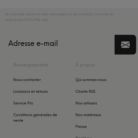
Je souhaite recevoir des messages sur les produits, services et
événements For Me Lab.
Renseignements
À propos
Nous contacter
Qui sommes-nous
Livraisons et retours
Charte RSE
Service Pro
Nos artisans
Conditions générales de
Nos matériaux
vente
Presse