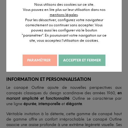
Nous utilisons des cookies sur ce site.
Vous pouvez en lire plus sur leur utilisation dans nos
Réalisé en petite série
mentions légales
.
Accédez à notre
service pro
Pour les désactiver, configurez votre navigateur
Conseil personnalisé par visio ou
RDV showroom
correctement ou continuer sans accepter. Vous
Remise professionnelle
pouvez aussi les configurer via le bouton
"paramétrer". En poursuivant votre navigation sur ce
site, vous acceptez l’utilisation de cookies.
PARAMÉTRER
ACCEPTER ET FERMER
DESCRIPTION DÉTAILLÉE
INFORMATION ET PERSONNALISATION
Le canapé Outline ajoute de nouvelles perspectives aux
canapés classiques du design scandinave des années 1960,
en
mariant simplicité et fonctionnalité
. Outline se caractérise par
une ligne
épurée
,
intemporelle
et
élégante
.
Véritable invitation à la détente, cette gamme de canapé haut
de gamme offre un confort irréprochable. Le canapé Outline
associe une assise profonde à une extrême légèreté visuelle. Ses