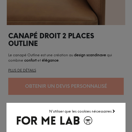
CANAPÉ DROIT 2 PLACES
OUTLINE
Le canapé Outline est une création au
design scandinave
qui
combine
confort
et
élégance
.
PLUS DE DÉTAILS
OBTENIR UN DEVIS PERSONNALISÉ
N'utiliser que les cookies nécessaires
Conçu pour durer
Personnalisable
Danemark
Certifié Eco Label