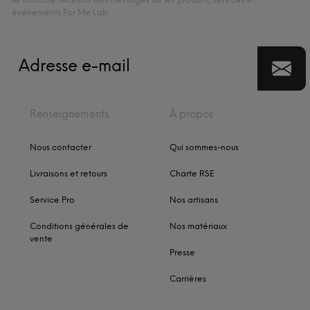
Je souhaite recevoir des messages sur les produits, services et
événements For Me Lab.
Renseignements
À propos
Nous contacter
Qui sommes-nous
Livraisons et retours
Charte RSE
Service Pro
Nos artisans
Conditions générales de
Nos matériaux
vente
Presse
Carrières