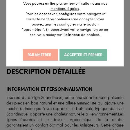
authentique à vos espaces.
Vous pouvez en lire plus sur leur utilisation dans nos
mentions légales
.
PLUS DE DÉTAILS
Pour les désactiver, configurez votre navigateur
correctement ou continuer sans accepter. Vous
pouvez aussi les configurer via le bouton
OBTENIR UN DEVIS PERSONNALISÉ
"paramétrer". En poursuivant votre navigation sur ce
site, vous acceptez l’utilisation de cookies.
PARAMÉTRER
ACCEPTER ET FERMER
DESCRIPTION DÉTAILLÉE
INFORMATION ET PERSONNALISATION
Inspirée du design Scandinave, cette chaise artisanale présente
des pieds en bois naturel et une allure minimaliste qui ajoute une
touche authentique à vos espaces. Le bois clair, typique du style
Scandinave, apporte une chaleur naturelle à l'environnement.Les
lignes épurées et le dossier ergonomique de la chaise
garantissent un confort optimal pour les utilisateurs. Cette chaise