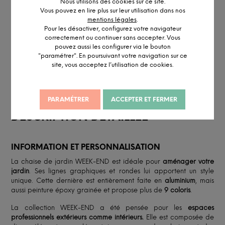
FSC/PEFC
Nous utilisons des cookies sur ce site.
Vous pouvez en lire plus sur leur utilisation dans nos
mentions légales
.
Réalisé en petite série
Pour les désactiver, configurez votre navigateur
Accédez à notre
service pro
correctement ou continuer sans accepter. Vous
pouvez aussi les configurer via le bouton
Conseil personnalisé par visio ou
RDV showroom
"paramétrer". En poursuivant votre navigation sur ce
Remise professionnelle
site, vous acceptez l’utilisation de cookies.
PARAMÉTRER
ACCEPTER ET FERMER
DESCRIPTION DÉTAILLÉE
INFORMATION ET PERSONNALISATION
La chaise de jardin WEEK-END est idéale pour
aménager votre
jardin
. Ses lignes graphiques et rondes lui apportent un style
unique. Cette dernière est entièrement faite en
aluminium
, mais
aussi peinture époxy grainée et propose plus de
9 coloris
.
La collection WEEK-END a été pensée pour les
espaces
professionnels extérieurs comme intérieurs.
Elle est composée de