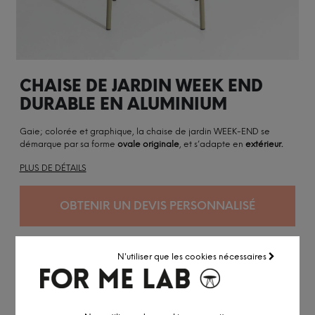
CHAISE DE JARDIN WEEK END
DURABLE EN ALUMINIUM
Gaie; colorée et graphique, la chaise de jardin WEEK-END se
démarque par sa forme
ovale originale
, et s’adapte en
extérieur.
PLUS DE DÉTAILS
OBTENIR UN DEVIS PERSONNALISÉ
N'utiliser que les cookies nécessaires
France
Bois certifié
Certifié ISO 14001
Engagé