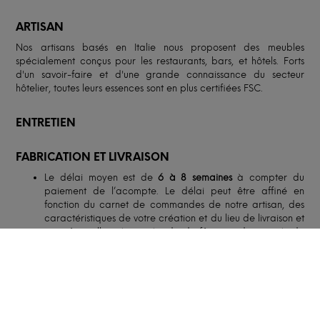
ARTISAN
Nos artisans basés en Italie nous proposent des meubles
spécialement conçus pour les restaurants, bars, et hôtels. Forts
d'un savoir-faire et d'une grande connaissance du secteur
hôtelier, toutes leurs essences sont en plus certifiées FSC.
ENTRETIEN
FABRICATION ET LIVRAISON
Le délai moyen est de
6 à 8 semaines
à compter du
paiement de l’acompte. Le délai peut être affiné en
fonction du carnet de commandes de notre artisan, des
caractéristiques de votre création et du lieu de livraison et
peut être allongé en période de fêtes ou de congés de
nos artisans.
Selon l’option retenue, notre partenaire, spécialisé dans le
transport de mobilier, vous livrera soit en pas-de-porte,
soit dans la pièce de destination. Le livreur pourra
solliciter votre aide pour porter la création jusqu’à la