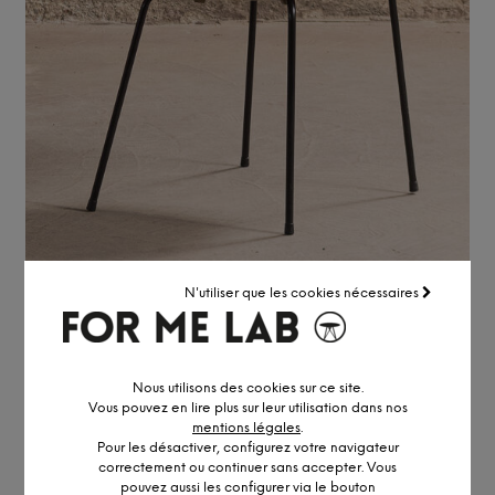
N'utiliser que les cookies nécessaires
CHAISE HAMMER
À partir de
1 355,00
€
Nous utilisons des cookies sur ce site.
Vous pouvez en lire plus sur leur utilisation dans nos
Avec un design sobre et des lignes épurées, la chaise Hammer
mentions légales
.
ajoute une touche rétro et authentique à votre espace.
Pour les désactiver, configurez votre navigateur
correctement ou continuer sans accepter. Vous
PLUS DE DÉTAILS
pouvez aussi les configurer via le bouton