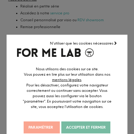
Réalisé en petite série
Accédez à notre
service pro
Conseil personnalisé par visio ou
RDV showroom
Remise professionnelle
N'utiliser que les cookies nécessaires
CONFIGURER MA CHAISE
Nous utilisons des cookies sur ce site.
Vous pouvez en lire plus sur leur utilisation dans nos
mentions légales
.
Pour les désactiver, configurez votre navigateur
correctement ou continuer sans accepter. Vous
pouvez aussi les configurer via le bouton
"paramétrer". En poursuivant votre navigation sur ce
site, vous acceptez l’utilisation de cookies.
PARAMÉTRER
ACCEPTER ET FERMER