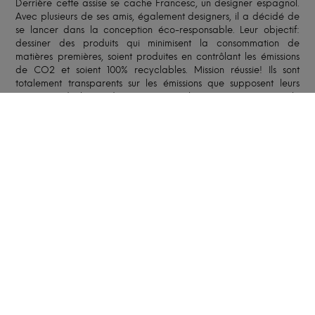
Derrière cette assise se cache Francesc, un designer espagnol.
Avec plusieurs de ses amis, également designers, il a décidé de
se lancer dans la conception éco-responsable. Leur objectif:
dessiner des produits qui minimisent la consommation de
matières premières, soient produites en contrôlant les émissions
de CO2 et soient 100% recyclables. Mission réussie! Ils sont
totalement transparents sur les émissions que supposent leurs
créations, de la production au recyclage, en passant par le
transport et l'usage domestique.
ENTRETIEN
FABRICATION ET LIVRAISON
Le délai moyen est de
2 à 4 semaines
à compter du
paiement de l’acompte. Le délai peut être affiné en
fonction du carnet de commandes de notre artisan, des
caractéristiques de votre création et du lieu de livraison et
peut être allongé en période de fêtes ou de congés de
nos artisans.
Selon l’option retenue, notre partenaire, spécialisé dans le
transport de mobilier, vous livrera soit en pas-de-porte,
soit dans la pièce de destination. Le livreur pourra