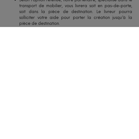
transport de mobilier, vous livrera soit en pas-de-porte,
soit dans la pièce de destination. Le livreur pourra
solliciter votre aide pour porter la création jusqu’à la
pièce de destination.
Le client est responsable du contrôle des accès pour la
livraison. Si les accès ne permettent pas le passage de la
création, la livraison pourra être annulée et replanifiée, à
la charge du client.
GARANTIE ET USAGE
Pour toute question relative à votre création, n’hésitez à
consulter nos
FAQ
s et nos conditions de garanties.
Téléchargez nos fiches d’entretien pour en savoir plus!
AUTRES NOTES
Photos produit : Chaque création est unique. Les rendus et
les couleurs (tissus, bois) et 3D sont donc indicatifs, la
réalisation est susceptible de varier par rapport aux
photos.