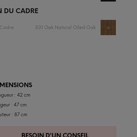
N DU CADRE
 Cadre
E01 Oak Natural Oiled Oak
+
IMENSIONS
ngueur : 42 cm
geur : 47 cm
teur : 87 cm
BESOIN D'UN CONSEIL