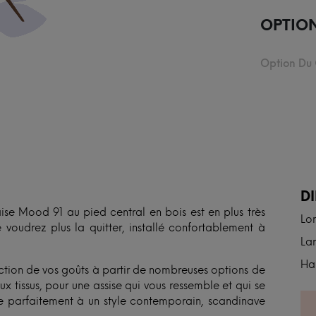
OPTIO
Option Du
N
D
aise Mood 91 au pied central en bois est en plus très
Lo
voudrez plus la quitter, installé confortablement à
Lar
Hau
ction de vos goûts à partir de nombreuses options de
x tissus, pour une assise qui vous ressemble et qui se
pte parfaitement à un style contemporain, scandinave