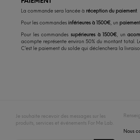
PAIEMENT
La commande sera lancée à
réception du paiement
.
Pour les commandes
inférieures à 1500€
, un
paiement
Pour les commandes
supérieures à 1500€
, un
acom
acompte représente environ 50% du montant total. Le
C’est le paiement du solde qui déclenchera la livraiso
Rensei
Je souhaite recevoir des messages sur les
produits, services et événements For Me Lab.
Nous c