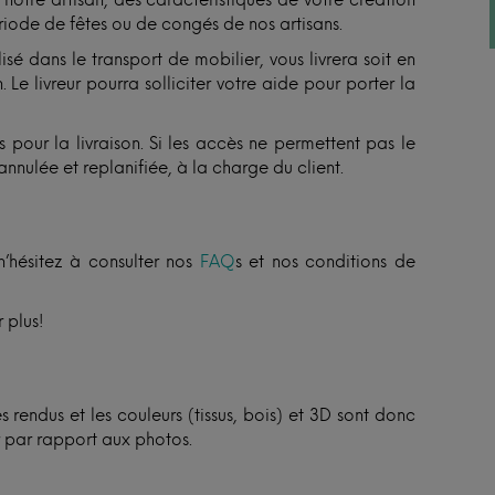
otre artisan, des caractéristiques de votre création
ériode de fêtes ou de congés de nos artisans.
isé dans le transport de mobilier, vous livrera soit en
 Le livreur pourra solliciter votre aide pour porter la
 pour la livraison. Si les accès ne permettent pas le
annulée et replanifiée, à la charge du client.
n’hésitez à consulter nos
FAQ
s et nos conditions de
 plus!
 rendus et les couleurs (tissus, bois) et 3D sont donc
er par rapport aux photos.