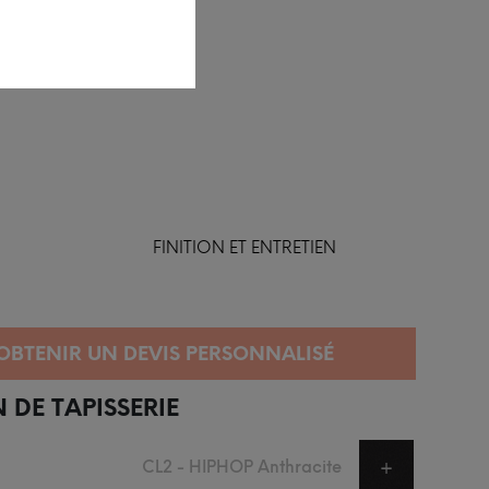
FINITION ET ENTRETIEN
 DE TAPISSERIE
CL2 - HIPHOP Anthracite
+