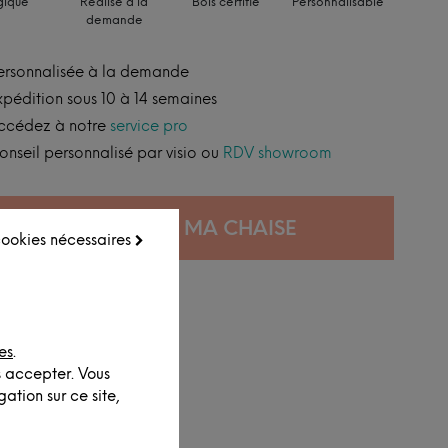
gique
Réalisé à la
Bois certifié
Personnalisable
demande
ersonnalisée à la demande
xpédition sous 10 à 14 semaines
ccédez à notre
service pro
onseil personnalisé par visio ou
RDV showroom
CONFIGURER MA CHAISE
 cookies nécessaires
es
.
s accepter. Vous
ation sur ce site,