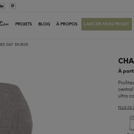
tion
PROJETS
BLOG
À PROPOS
LANCER MON PROJET
IED 360° EN BOIS
CHAI
À part
Profite
central
ultra c
PLUS DE 