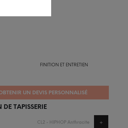
FINITION ET ENTRETIEN
 DE TAPISSERIE
CL2 - HIPHOP Anthracite
+