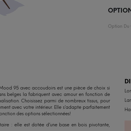
OPTIO
Option Du
N
D
e Mood 95 avec accoudoirs est une pièce de choix si
Lo
isans belges la fabriquent avec amour en fonction de
Lar
alisation. Choisissez parmi de nombreux tissus, pour
ement avec votre intérieur. Elle s’adapte parfaitement
Hau
fonction des options sélectionnées!
ire : elle est dotée d’une base en bois pivotante,