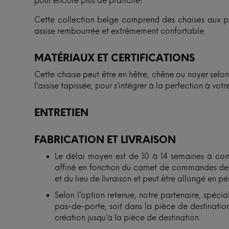
pour encore plus de praticité!
Cette collection belge comprend des chaises aux pie
assise rembourrée et extrêmement confortable.
MATÉRIAUX ET CERTIFICATIONS
Cette chaise peut être en hêtre, chêne ou noyer selo
l’assise tapissée, pour s’intégrer à la perfection à votre
ENTRETIEN
FABRICATION ET LIVRAISON
Le délai moyen est de 10 à 14 semaines à com
affiné en fonction du carnet de commandes de n
et du lieu de livraison et peut être allongé en p
Selon l’option retenue, notre partenaire, spécial
pas-de-porte, soit dans la pièce de destination.
création jusqu’à la pièce de destination.