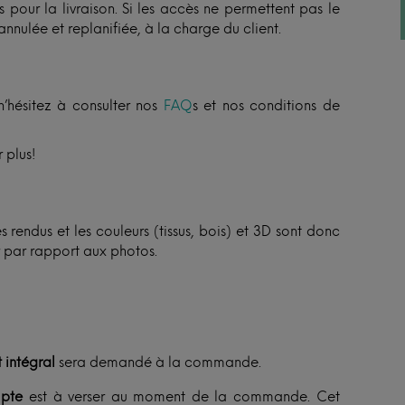
 pour la livraison. Si les accès ne permettent pas le
annulée et replanifiée, à la charge du client.
n’hésitez à consulter nos
FAQ
s et nos conditions de
 plus!
 rendus et les couleurs (tissus, bois) et 3D sont donc
er par rapport aux photos.
 intégral
sera demandé à la commande.
pte
est à verser au moment de la commande. Cet