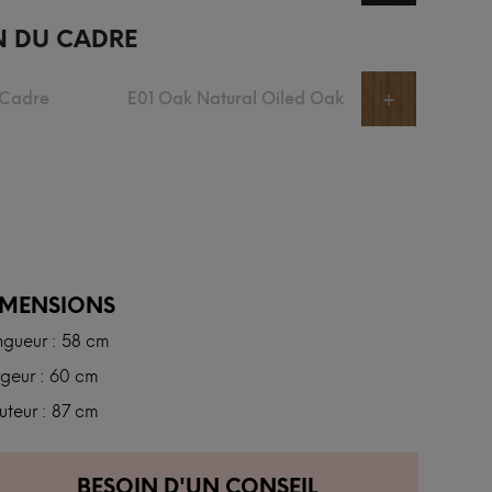
N DU CADRE
 Cadre
E01 Oak Natural Oiled Oak
+
IMENSIONS
ngueur : 58 cm
geur : 60 cm
teur : 87 cm
BESOIN D'UN CONSEIL