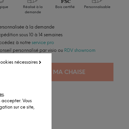
gique
Réalisé à la
Bois certifié
Personnalisable
demande
ersonnalisée à la demande
xpédition sous 10 à 14 semaines
ccédez à notre
service pro
onseil personnalisé par visio ou
RDV showroom
 cookies nécessaires
CONFIGURER MA CHAISE
es
.
s accepter. Vous
ation sur ce site,