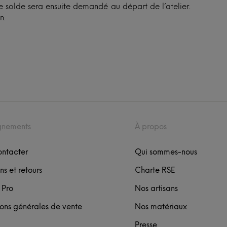
 solde sera ensuite demandé au départ de l’atelier.
n.
gnements
À propos
ontacter
Qui sommes-nous
ns et retours
Charte RSE
 Pro
Nos artisans
ons générales de vente
Nos matériaux
Presse