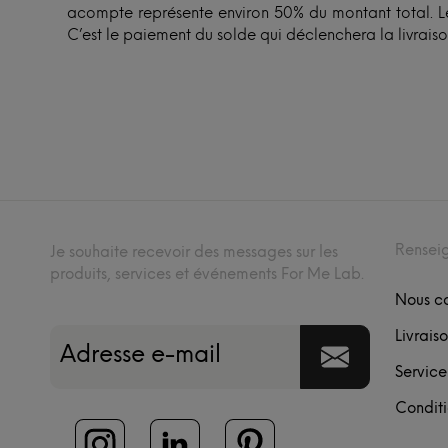
acompte représente environ 50% du montant total. Le
C’est le paiement du solde qui déclenchera la livraiso
Rensei
Je souhaite recevoir des messages sur les
produits, services et événements For Me Lab.
Nous c
Livraiso
Service
Conditi