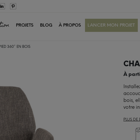
tion
PROJETS
BLOG
À PROPOS
LANCER MON PROJET
IED 360° EN BOIS
CHAI
À part
Install
accoudo
bois, e
votre in
PLUS DE 