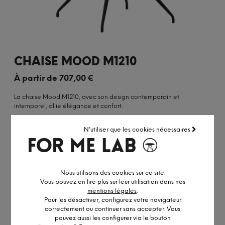
CHAISE MOOD M1210
À partir de
707,00
€
La chaise Mood M1210, avec son design contemporain et
intemporel, allie élégance et confort.
PLUS DE DÉTAILS
N'utiliser que les cookies nécessaires
OBTENIR UN DEVIS PERSONNALISÉ
Nous utilisons des cookies sur ce site.
Vous pouvez en lire plus sur leur utilisation dans nos
Personnalisée à la demande
mentions légales
.
Pour les désactiver, configurez votre navigateur
Accédez à notre
service pro
correctement ou continuer sans accepter. Vous
Conseil personnalisé par visio ou
RDV showroom
pouvez aussi les configurer via le bouton