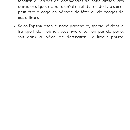
fonction du carnet de commandes de notre artisan, des
caractéristiques de votre création et du lieu de livraison et
peut être allongé en période de fêtes ou de congés de
nos artisans.
Selon l’option retenue, notre partenaire, spécialisé dans le
transport de mobilier, vous livrera soit en pas-de-porte,
soit dans la pièce de destination. Le livreur pourra
solliciter votre aide pour porter la création jusqu’à la
pièce de destination.
Le client est responsable du contrôle des accès pour la
livraison. Si les accès ne permettent pas le passage de la
création, la livraison pourra être annulée et replanifiée, à
la charge du client.
GARANTIE ET USAGE
Pour toute question relative à votre création, n’hésitez à
consulter nos
FAQ
s et nos conditions de garanties.
Téléchargez nos fiches d’entretien pour en savoir plus!
AUTRES NOTES