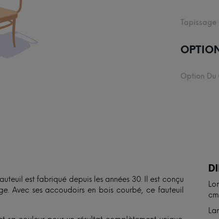
Tapissage
OPTIO
Option Du
N
D
auteuil est fabriqué depuis les années 30. Il est conçu
Lon
ge. Avec ses accoudoirs en bois courbé, ce fauteuil
cm
Lar