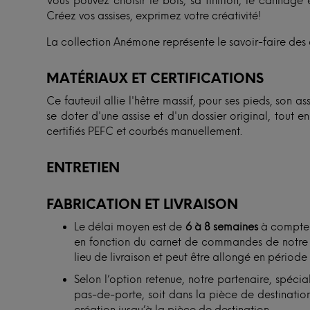
Vous pouvez choisir le bois, sa finition, le cannage
Créez vos assises, exprimez votre créativité!
La collection Anémone représente le savoir-faire des 
MATÉRIAUX ET CERTIFICATIONS
Ce fauteuil allie l'hêtre massif, pour ses pieds, son 
se doter d'une assise et d'un dossier original, tout en
certifiés PEFC et courbés manuellement.
ENTRETIEN
FABRICATION ET LIVRAISON
Le délai moyen est de
6 à 8 semaines
à compter 
en fonction du carnet de commandes de notre ar
lieu de livraison et peut être allongé en période
Selon l’option retenue, notre partenaire, spécial
pas-de-porte, soit dans la pièce de destination.