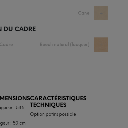
Cane
+
N DU CADRE
 Cadre
Beech natural (lacquer)
+
IMENSIONS
CARACTÉRISTIQUES
TECHNIQUES
gueur : 53.5
Option patins possible
geur : 50 cm