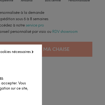
uropéenne
Artisanal
Bois certifié
Personnalisable
ersonnalisée à la demande
xpédition sous 6 à 8 semaines
ccédez à notre
service pro
onseil personnalisé par visio ou
RDV showroom
CONFIGURER MA CHAISE
 cookies nécessaires
es
.
s accepter. Vous
ation sur ce site,