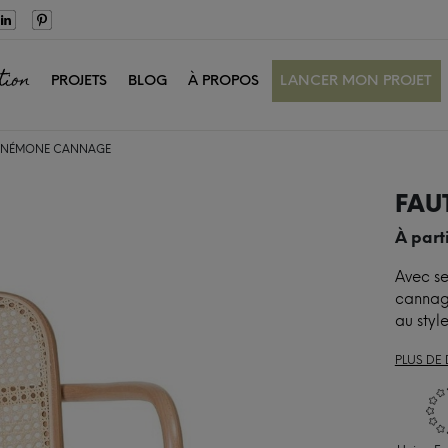
tion
PROJETS
BLOG
À PROPOS
LANCER MON PROJET
 ANÉMONE CANNAGE
FAU
À part
Avec se
cannage
au styl
PLUS DE 