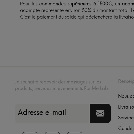
Pour les commandes
supérieures à 1500€
, un
acom
acompte représente environ 50% du montant total. Le
C’est le paiement du solde qui déclenchera la livraiso
Rensei
Je souhaite recevoir des messages sur les
produits, services et événements For Me Lab.
Nous c
Livraiso
Service
Conditi