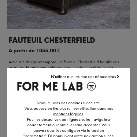
FAUTEUIL CHESTERFIELD
À partir de
1 055,00
€
Avec son design intemporel, le fauteuil Chesterfield habille vos
espaces détente avec élégance et une touche rétro chic à
l'anglaise.
N'utiliser que les cookies nécessaires
PLUS DE DÉTAILS
OBTENIR UN DEVIS PERSONNALISÉ
Nous utilisons des cookies sur ce site.
Vous pouvez en lire plus sur leur utilisation dans nos
mentions légales
.
Pour les désactiver, configurez votre navigateur
correctement ou continuer sans accepter. Vous
pouvez aussi les configurer via le bouton
"paramétrer". En poursuivant votre navigation sur ce