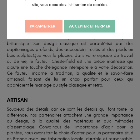
site, vous acceptez l’utilisation de cookies.
DESCRIPTION DÉTAILLÉE
PARAMÉTRER
ACCEPTER ET FERMER
INFORMATION ET PERSONNALISATION
Le fauteuil Chesterfield est un symbole intemporel de l'élégance
britannique. Son design classique est caractérisé par des
capitonnages profonds, des accoudoirs roulés et des pieds en
bois sculptés.Que vous le placiez dans votre espace de travail
ou de vie, le fauteuil Chesterfield est une pièce maîtresse qui
ajoute une touche d'élégance intemporelle à votre décoration.
Ce fauteuil incarne la tradition, la qualité et le savoir-faire
artisanal, faisant de lui un choix parfait pour ceux qui
apprécient le mariage du style classique et rétro.
ARTISAN
Soucieux des détails car ce sont les détails qui font toute la
différence, nos partenaires attachent une grande importance
au design, à la qualité des matériaux et aux méthodes
d’assemblage. Convaincus de l’importance d’agir pour la
planète, nous avons fait le choix d’opter pour un partenaire situé
en France avec une fabrication locale, durable et responsable.