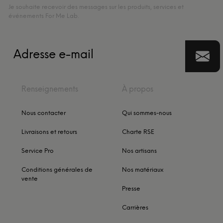
Je souhaite recevoir des messages sur les produits, services et
événements For Me Lab.
Renseignements
À propos
Nous contacter
Qui sommes-nous
Livraisons et retours
Charte RSE
Service Pro
Nos artisans
Conditions générales de
Nos matériaux
vente
Presse
Carrières