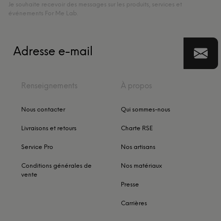
Je souhaite recevoir des messages sur les produits, services et
événements For Me Lab.
Renseignements
À propos
Nous contacter
Qui sommes-nous
Livraisons et retours
Charte RSE
Service Pro
Nos artisans
Conditions générales de
Nos matériaux
vente
Presse
Carrières