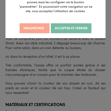
pouvez aussi les configurer via le bouton
"paramétrer". En poursuivant votre navigation sur ce
site, vous acceptez l’utilisation de cookies.
DESCRIPTION DÉTAILLÉE
PARAMÉTRER
ACCEPTER ET FERMER
INFORMATION ET PERSONNALISATION
Vous ne compterez plus vos moments de détente avec le fauteuil
Strain. Avec son style industriel, il dégage beaucoup de charme.
Pour votre salon, dans un coin détente au bureau,
où dans la réception d'un hôtel, il est à sa place.
Très confortable, l'assise offre un parfait soutien grâce à ses
bandes élastiques, tandis que la coque étirée du dossier
s'accompagne d'un coussin pour le maintien des lombaires.
Vous pouvez choisir la couleur de son dossier en cuir, de ses
pieds en acier et la couleur de son tissu. Créez un fauteuil qui
vous ressemble!
MATÉRIAUX ET CERTIFICATIONS