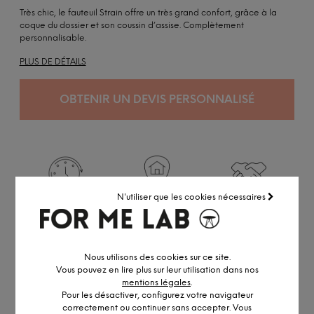
Très chic, le fauteuil Strain offre un très grand confort, grâce à la
coque du dossier et son coussin d’assise. Complètement
personnalisable.
PLUS DE DÉTAILS
OBTENIR UN DEVIS PERSONNALISÉ
N'utiliser que les cookies nécessaires
Conçu pour durer
Production locale
Croatie
Réalisé en petite série
Accédez à notre
service pro
Nous utilisons des cookies sur ce site.
Conseil personnalisé par visio ou
RDV showroom
Vous pouvez en lire plus sur leur utilisation dans nos
Remise professionnelle
mentions légales
.
Pour les désactiver, configurez votre navigateur
correctement ou continuer sans accepter. Vous