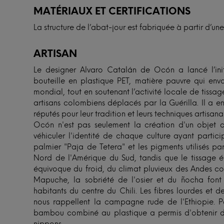
MATÉRIAUX ET CERTIFICATIONS
La structure de l’abat-jour est fabriquée à partir d’une
ARTISAN
Le designer Alvaro Catalán de Ocón a lancé l’init
bouteille en plastique PET, matière pauvre qui env
mondial, tout en soutenant l’activité locale de tissa
artisans colombiens déplacés par la Guérilla. Il a 
réputés pour leur tradition et leurs techniques artisan
Ocón n'est pas seulement la création d'un objet c
véhiculer l'identité de chaque culture ayant partic
palmier "Paja de Tetera" et les pigments utilisés p
Nord de l'Amérique du Sud, tandis que le tissage 
équivoque du froid, du climat pluvieux des Andes 
Mapuche, la sobriété de l'osier et du ñocha font 
habitants du centre du Chili. Les fibres lourdes et d
nous rappellent la campagne rude de l'Ethiopie. Po
bambou combiné au plastique a permis d'obtenir des 