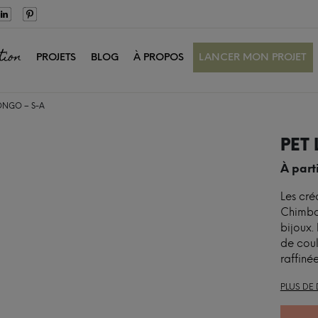
tion
PROJETS
BLOG
À PROPOS
LANCER MON PROJET
ONGO – S-A
PET
À part
Les cré
Chimba
bijoux.
de coul
raffinée
PLUS DE 