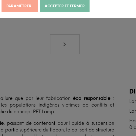
PARAMÉTRER
ACCEPTER ET FERMER
N
D
r allure que par leur fabrication
éco responsable
:
Lo
 les populations indigènes victimes de conflits et
Lar
arche du concept PET Lamp.
Hau
ie
, passant de contenant pour liquide à suspension
0 
a partie supérieure du flacon, le col sert de structure