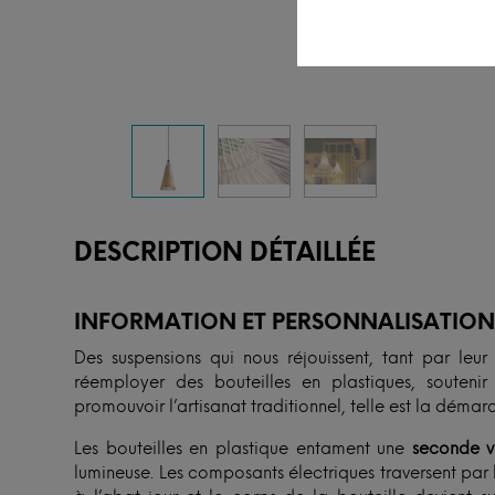
DESCRIPTION DÉTAILLÉE
INFORMATION ET PERSONNALISATIO
Des suspensions qui nous réjouissent, tant par leu
réemployer des bouteilles en plastiques, soutenir
promouvoir l’artisanat traditionnel, telle est la dém
Les bouteilles en plastique entament une
seconde v
lumineuse. Les composants électriques traversent par l