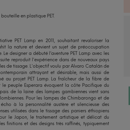
 bouteille en plastique PET.
iative PET Lamp en 2011, souhaitant revaloriser la
ahit la nature et devient un sujet de préoccupation
ge. Le designer a débuté l’aventure PET Lamp avec les
ensuite reproduit l'expérience dans de nouveaux pays
ales de tissage. L'objectif voulu par Alvaro Catalán de
ontemporain attrayant et désirable, mais aussi de
ipé au projet PET Lamp. La fraîcheur de la fibre de
ar le peuple Esperara évoquent la côte Pacifique du
épais de la laine des lampes gambiennes vient sans
colombiennes. Pour les lampes de Chimbarongo et de
écho à la personnalité austère et silencieuse des
enses utilisées dans le tissage des paniers éthiopiens
ur le Japon, le traitement artistique et délicat du
finitions et des designs très raffinés, typiquement