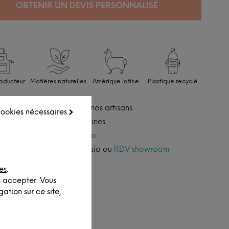
OBTENIR UN DEVIS PERSONNALISÉ
roducteur
Matières naturelles
Amérique latine
Plastique recyclé
éalisé à la demande par nos artisans
 cookies nécessaires
xpédition sous 6 à 8 semaines
ccédez à notre
service pro
onseil personnalisé par visio ou
RDV showroom
es
.
s accepter. Vous
ation sur ce site,