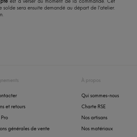
pte
est à verser au moment de la commande. Cet
 solde sera ensuite demandé au départ de l’atelier.
n.
gnements
À propos
ontacter
Qui sommes-nous
ns et retours
Charte RSE
 Pro
Nos artisans
ons générales de vente
Nos matériaux