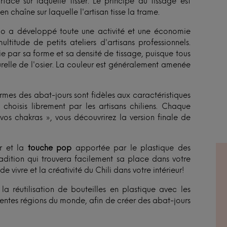
rface sur laquelle tisser. Le principe du tissage est
en chaîne sur laquelle l'artisan tisse la trame.
o a développé toute une activité et une économie
ltitude de petits ateliers d'artisans professionnels.
 par sa forme et sa densité de tissage, puisque tous
urelle de l'osier. La couleur est généralement amenée
ormes des abat-jours sont fidèles aux caractéristiques
 choisis librement par les artisans chiliens. Chaque
vos chakras », vous découvrirez la version finale de
er et la
touche pop
apportée par le plastique des
adition qui trouvera facilement sa place dans votre
de vivre et la créativité du Chili dans votre intérieur!
 réutilisation de bouteilles en plastique avec les
rentes régions du monde, afin de créer des abat-jours