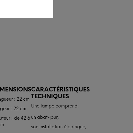
IMENSIONS
CARACTÉRISTIQUES
TECHNIQUES
ngueur : 22 cm
Une lampe comprend:
geur : 22 cm
un abat-jour,
teur : de 42 à
cm
son installation électrique,