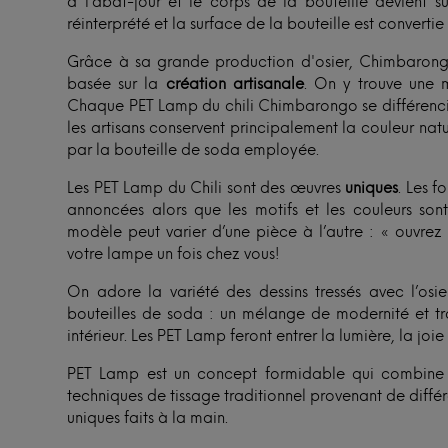
à l’abat-jour et le corps de la bouteille devient su
réinterprété et la surface de la bouteille est convertie 
Grâce à sa grande production d'osier, Chimbarong
basée sur la
création artisanale
. On y trouve une mu
Chaque PET Lamp du chili Chimbarongo se différencie
les artisans conservent principalement la couleur nat
par la bouteille de soda employée.
Les PET Lamp du Chili sont des œuvres
uniques
. Les f
annoncées alors que les motifs et les couleurs sont
modèle peut varier d’une pièce à l’autre : « ouvrez 
votre lampe un fois chez vous!
On adore la variété des dessins tressés avec l’osi
bouteilles de soda : un mélange de modernité et tr
intérieur. Les PET Lamp feront entrer la lumière, la joie 
PET Lamp est un concept formidable qui combine la
techniques de tissage traditionnel provenant de diffé
uniques faits à la main.