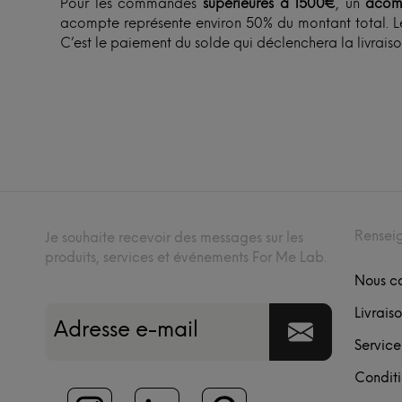
Pour les commandes
supérieures à 1500€
, un
acom
acompte représente environ 50% du montant total. Le
C’est le paiement du solde qui déclenchera la livraiso
Rensei
Je souhaite recevoir des messages sur les
produits, services et événements For Me Lab.
Nous c
Livraiso
Service
Conditi