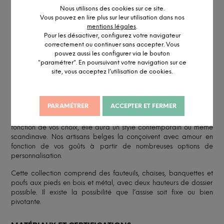
Nous utilisons des cookies sur ce site.
Vous pouvez en lire plus sur leur utilisation dans nos
mentions légales
.
Pour les désactiver, configurez votre navigateur
DESCRIPTION DÉTAILLÉE
correctement ou continuer sans accepter. Vous
pouvez aussi les configurer via le bouton
"paramétrer". En poursuivant votre navigation sur ce
site, vous acceptez l’utilisation de cookies.
INFORMATION ET PERSONNALISATION
Le fauteuil Bolero se distingue par ses lignes dynamiques, il saura
trouver sa place partout où vous avez besoin de lui.
PARAMÉTRER
ACCEPTER ET FERMER
Cette assise existe en différents matériaux et piétements. En
fonction de vos choix, elle aura un style contemporain ou même
scandinave. Nos artisans belges la conçoivent avec amour en
fonction de vos goûts à partir de nombreuses options de
personnalisation.
Cette collection comprend des fauteuils, chaises, banquettes et
poufs aux pieds en bois et métal, avec deux hauteurs de dossier
possible. Il existe la possibilité que l’assise soit fixe ou bien
pivotante.