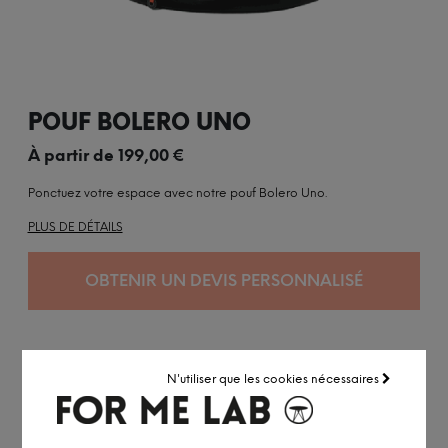
POUF BOLERO UNO
À partir de
199,00
€
Ponctuez votre espace avec notre pouf Bolero Uno.
PLUS DE DÉTAILS
OBTENIR UN DEVIS PERSONNALISÉ
Personnalisée à la demande
N'utiliser que les cookies nécessaires
Expédition sous 10 à 14 semaines
Accédez à notre
service pro
Conseil personnalisé par visio ou
RDV showroom