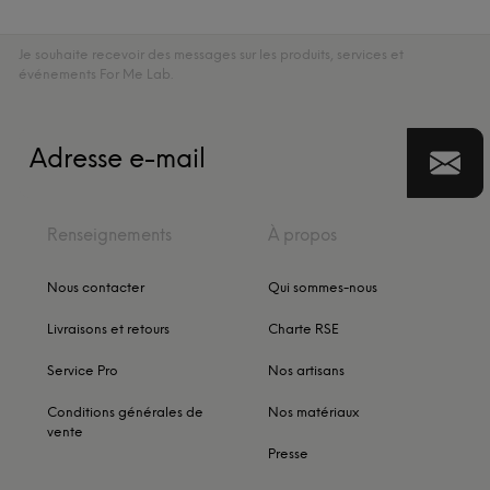
Je souhaite recevoir des messages sur les produits, services et
événements For Me Lab.
Renseignements
À propos
Nous contacter
Qui sommes-nous
Livraisons et retours
Charte RSE
Service Pro
Nos artisans
Conditions générales de
Nos matériaux
vente
Presse