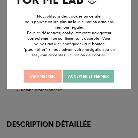
OBTENIR UN DEVIS PERSONNALISÉ
Nous utilisons des cookies sur ce site.
Vous pouvez en lire plus sur leur utilisation dans nos
mentions légales
.
Pour les désactiver, configurez votre navigateur
correctement ou continuer sans accepter. Vous
pouvez aussi les configurer via le bouton
"paramétrer". En poursuivant votre navigation sur ce
Conçu pour durer
Personnalisable
Danemark
Certifié Eco Label
site, vous acceptez l’utilisation de cookies.
Réalisé en petite série
Accédez à notre
service pro
PARAMÉTRER
ACCEPTER ET FERMER
Conseil personnalisé par visio ou
RDV showroom
Remise professionnelle
DESCRIPTION DÉTAILLÉE