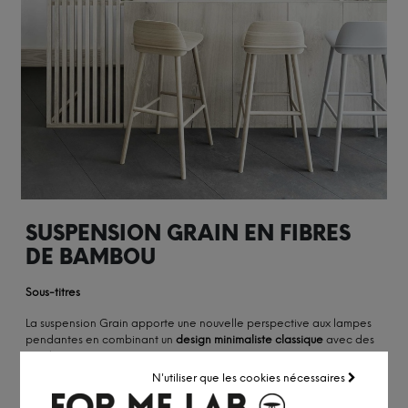
SUSPENSION GRAIN EN FIBRES
DE BAMBOU
Sous-titres
La suspension Grain apporte une nouvelle perspective aux lampes
pendantes en combinant un
design minimaliste classique
avec des
matériaux innovants
.
N'utiliser que les cookies nécessaires
PLUS DE DÉTAILS