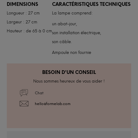
DIMENSIONS
CARACTÉRISTIQUES TECHNIQUES
Longueur : 27 cm
La lampe comprend:
Largeur : 27 cm
un abat-jour,
Hauteur : de 65 à 0 cm
son installation électrique,
son câble.
Ampoule non fournie
BESOIN D'UN CONSEIL
Nous sommes heureux de vous aider !
Chat
hello@formelab.com