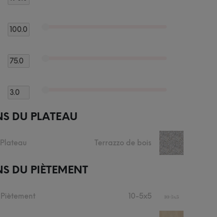
NS DU PLATEAU
 Plateau
Terrazzo de bois
+
S DU PIÈTEMENT
 Piètement
10-5x5
+