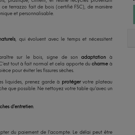
s, plastique, ciment, et résine recyclés provenant
 ce terrazzo fait de bois (certifié FSC), de manière
nique et personnalisable.
aturels
, qui évoluent avec le temps et nécessitent
raître sur le bois, signe de son
adaptation
à
C’est tout à fait normal et cela apporte du
charme
à
ièce pour éviter les fissures sèches.
es liquides, prenez garde à
protéger
votre plateau
èche que possible. Ne nettoyez votre table qu’avec un
iches d’entretien
.
ter du paiement de l’acompte. Le délai peut être