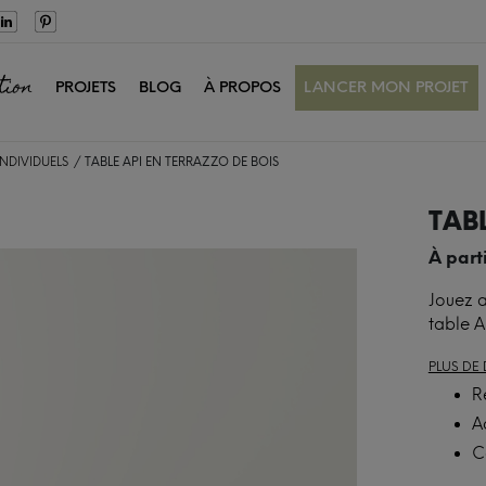
tion
PROJETS
BLOG
À PROPOS
LANCER MON PROJET
NDIVIDUELS
TABLE API EN TERRAZZO DE BOIS
TABL
À part
Jouez 
table A
PLUS DE 
R
A
C