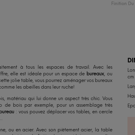
Finition D
N
D
itement à tous les espaces de travail. Avec les
Lon
ffre, elle est idéale pour un espace de
bureaux
, ou
cm
ette jolie table, vous pourrez aménager vos bureaux
Lar
 comme les abeilles dans leur ruche!
Hau
s, matériau qui lui donne un aspect très chic. Vous
zo de bois par exemple, pour un assemblage très
Epa
bureau
: vous pouvez déplacer vos tables, en cercle
n…
ne, ou en acier. Avec son piètement acier, la table