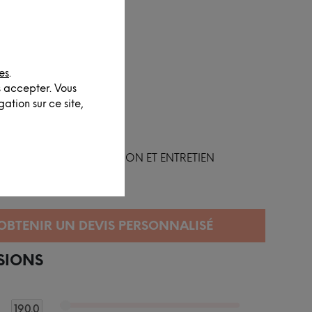
es
.
s accepter. Vous
ation sur ce site,
FINITION ET ENTRETIEN
SIONS