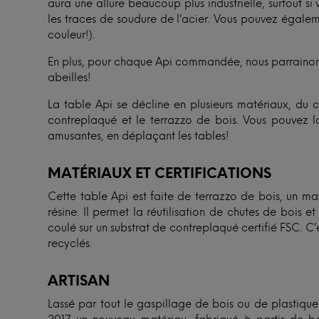
aura une allure beaucoup plus industrielle, surtout si v
les traces de soudure de l’acier. Vous pouvez égale
couleur!).
En plus, pour chaque Api commandée, nous parrainons
abeilles!
La table Api se décline en plusieurs matériaux, du 
contreplaqué et le terrazzo de bois. Vous pouvez la
amusantes, en déplaçant les tables!
MATÉRIAUX ET CERTIFICATIONS
Cette table Api est faite de terrazzo de bois, un m
résine. Il permet la réutilisation de chutes de bois e
coulé sur un substrat de contreplaqué certifié FSC.
recyclés.
ARTISAN
Lassé par tout le gaspillage de bois ou de plastique