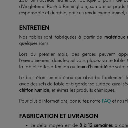
2017 un nouveau matériau, fabriqué à partir de boi
d'Angleterre. Basé à Birmingham, son atelier produit
responsable et durable, pour un rendu exceptionnel, u
ENTRETIEN
Nos tables sont fabriquées à partir de
matériaux n
quelques soins.
Lors du premier mois, des gerces peuvent appa
l’environnement dans lequel vous placez votre table. 
la table! Faites attention au
taux d’humidité
de votre p
Le bois étant un matériau qui absorbe facilement l
avec des sets de table et à garder sa surface aussi s
chiffon humide
, et évitez les produits chimiques.
Pour plus d’informations, consultez notre
FAQ
et nos
f
FABRICATION ET LIVRAISON
Le délai moyen est de
8 à 12 semaines
à comp