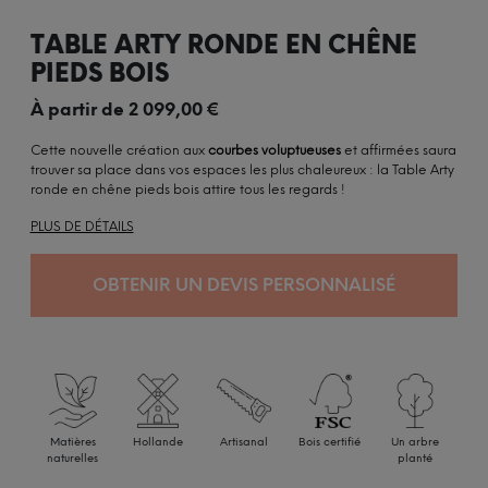
TABLE ARTY RONDE EN CHÊNE
PIEDS BOIS
À partir de
2 099,00
€
Cette nouvelle création aux
courbes voluptueuses
et affirmées saura
trouver sa place dans vos espaces les plus chaleureux : la Table Arty
ronde en chêne pieds bois attire tous les regards !
PLUS DE DÉTAILS
OBTENIR UN DEVIS PERSONNALISÉ
Matières
Hollande
Artisanal
Bois certifié
Un arbre
naturelles
planté