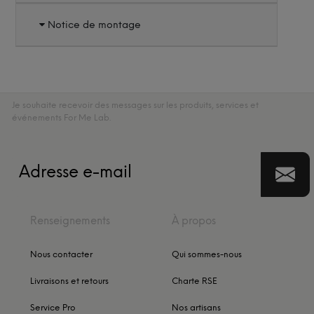
Notice de montage
Je souhaite recevoir des messages sur les produits, services et
événements For Me Lab.
Renseignements
À propos
Nous contacter
Qui sommes-nous
Livraisons et retours
Charte RSE
Service Pro
Nos artisans