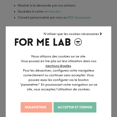
Réalisé à la demande par nos artisans
Accédez à notre
service pro
Conseil personnalisé par visio ou
RDV showroom
N'utiliser que les cookies nécessaires
DESCRIPTION DÉTAILLÉE
Nous utilisons des cookies sur ce site.
Vous pouvez en lire plus sur leur utilisation dans nos
INFORMATION ET PERSONNALISATION
mentions légales
.
Avec son jeu de transparence et ses arcs qui se multiplient, les
Pour les désactiver, configurez votre navigateur
pieds réalisés en chêne massif s’approchent d’une oeuvre d’art
correctement ou continuer sans accepter. Vous
et interpellent. Associée à un plateau rond en chêne et aux
pouvez aussi les configurer via le bouton
"paramétrer". En poursuivant votre navigation sur ce
bords biseautés, cette
table contemporaine
a été réfléchie
site, vous acceptez l’utilisation de cookies.
jusqu’au moindre détail.
Cette pièce qui mêle
simplicité
et
modernité
ne passera pas
inaperçue dans votre espace de vie !
PARAMÉTRER
ACCEPTER ET FERMER
MATÉRIAUX ET CERTIFICATIONS