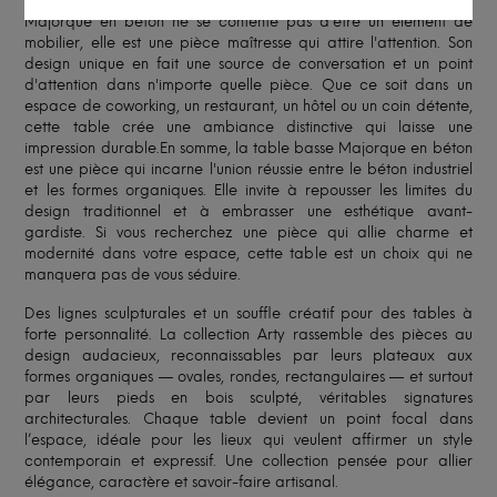
capturer l'essence de l'esthétique contemporaine.La table
Majorque en béton ne se contente pas d'être un élément de
mobilier, elle est une pièce maîtresse qui attire l'attention. Son
design unique en fait une source de conversation et un point
d'attention dans n'importe quelle pièce. Que ce soit dans un
espace de coworking, un restaurant, un hôtel ou un coin détente,
cette table crée une ambiance distinctive qui laisse une
impression durable.En somme, la table basse Majorque en béton
est une pièce qui incarne l'union réussie entre le béton industriel
et les formes organiques. Elle invite à repousser les limites du
design traditionnel et à embrasser une esthétique avant-
gardiste. Si vous recherchez une pièce qui allie charme et
modernité dans votre espace, cette table est un choix qui ne
manquera pas de vous séduire.
Des lignes sculpturales et un souffle créatif pour des tables à
forte personnalité. La collection Arty rassemble des pièces au
design audacieux, reconnaissables par leurs plateaux aux
formes organiques — ovales, rondes, rectangulaires — et surtout
par leurs pieds en bois sculpté, véritables signatures
architecturales. Chaque table devient un point focal dans
l’espace, idéale pour les lieux qui veulent affirmer un style
contemporain et expressif. Une collection pensée pour allier
élégance, caractère et savoir-faire artisanal.