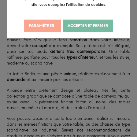
l’ordinaire, optez pour la table Berlin graphique en chêne!
site, vous acceptez l’utilisation de cookies.
Description
Avec son plateau en
chêne massif
et sa texture brute, la table
PARAMÉTRER
ACCEPTER ET FERMER
basse Berlin présente un style à la fois naturel et
sophistiqué
. Son
piétement graphique la dote d’un côté
chic
exceptionnel
! Vous
pouvez être sûrs qu’elle fera
sensation
dans votre intérieur,
devant votre
canapé
par exemple. Son plateau est très élégant,
posé sur ses pieds
aériens très contemporains
. Une table
raffinée, parfaite pour tous les
types d’intérieur
, et tous les styles,
moderne ou scandinave.
La table Berlin est une pièce
unique
, réalisée exclusivement à la
demande
et sur-mesure par nos artisans.
Alliance entre piétement design et plateau très fin, cette
collection graphique se compose d’une table de convivialité, qui
existe avec un piètement finition laiton ou noire, des tables
basses en chêne et marbre, et des tables d’appoint.
Vous pouvez associer à cette table un banc réalisé sur-mesure
dans les mêmes finitions que votre table, ou des chaises de type
scandinave ou industriel. Suivez nos recommandations de
produits associés et n’hésitez pas à nous contacter si vous avez