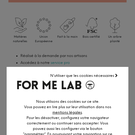
Matières
Union
Fait à la main
Bois certifié
Un arbre
naturelles
Européenne
planté
Réalisé à la demande par nos artisans
Accédez à notre
service pro
Conseil personnalisé par visio ou
RDV showroom
N'utiliser que les cookies nécessaires
DESCRIPTION DÉTAILLÉE
Nous utilisons des cookies sur ce site.
Vous pouvez en lire plus sur leur utilisation dans nos
mentions légales
.
Pour les désactiver, configurez votre navigateur
INFORMATION ET PERSONNALISATION
correctement ou continuer sans accepter. Vous
pouvez aussi les configurer via le bouton
Pour une table ronde conviviale, sophistiquée et qui change de
"paramétrer". En poursuivant votre navigation sur ce