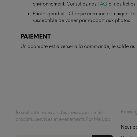
environnement. Consultez nos
FAQ
et nos fiches 
Photos produit : Chaque création est unique. Les
susceptible de varier par rapport aux photos.
PAIEMENT
Un acompte est à verser à la commande, le solde au d
Rensei
Je souhaite recevoir des messages sur les
produits, services et événements For Me Lab.
Nous c