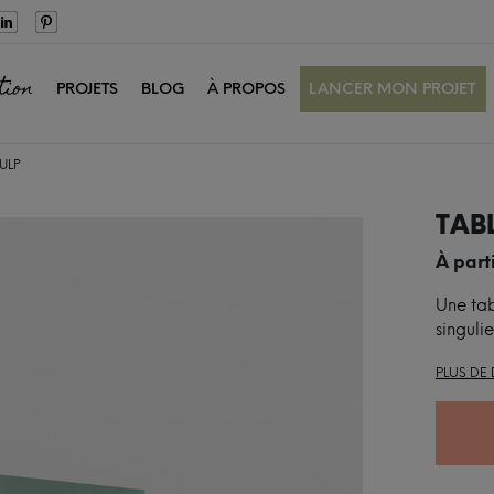
tion
PROJETS
BLOG
À PROPOS
LANCER MON PROJET
PULP
TAB
À part
Une tab
singulie
PLUS DE 