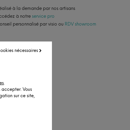
éalisé à la demande par nos artisans
ccédez à notre
service pro
onseil personnalisé par visio ou
RDV showroom
 cookies nécessaires
es
.
s accepter. Vous
ation sur ce site,