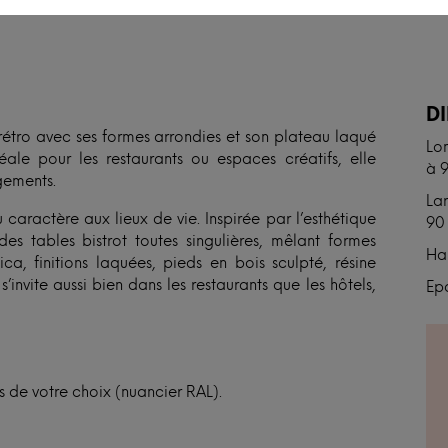
N
D
 rétro avec ses formes arrondies et son plateau laqué
Lo
ale pour les restaurants ou espaces créatifs, elle
à 
gements.
Lar
 caractère aux lieux de vie. Inspirée par l’esthétique
90
es tables bistrot toutes singulières, mêlant formes
Hau
ca, finitions laquées, pieds en bois sculpté, résine
nvite aussi bien dans les restaurants que les hôtels,
Epa
s de votre choix (nuancier RAL).