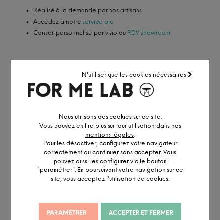
Réalisé à la demande par nos artisans
Accédez à notre
service pro
Conseil personnalisé par visio ou
RDV showroom
N'utiliser que les cookies nécessaires
DESCRIPTION DÉTAILLÉE
INFORMATION ET PERSONNALISATION
Nous utilisons des cookies sur ce site.
Vous pouvez en lire plus sur leur utilisation dans nos
Son design a été pensé pour s’
adapter
facilement aux
mentions légales
.
dimensions “maxi” et aux configurations de la pièce de
Pour les désactiver, configurez votre navigateur
destination.
correctement ou continuer sans accepter. Vous
pouvez aussi les configurer via le bouton
Le plateau et les piètements peuvent être réalisés en plusieurs
"paramétrer". En poursuivant votre navigation sur ce
parties pour faciliter la livraison, sans perdre son caractère
site, vous acceptez l’utilisation de cookies.
original
et sa
ligne épurée
.
Personnalisez et accessoirisez votre table, que notre équipe de
montage se fera un plaisir d’installer !
PARAMÉTRER
ACCEPTER ET FERMER