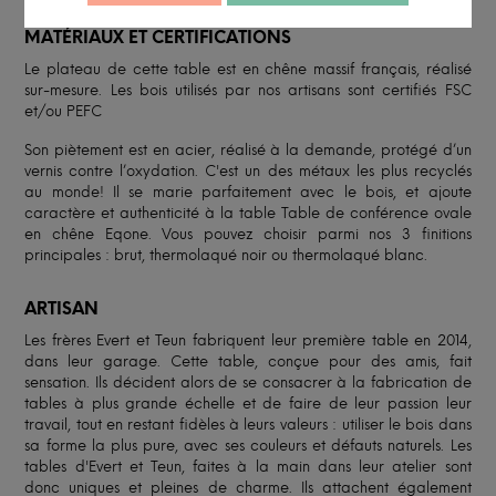
MATÉRIAUX ET CERTIFICATIONS
Le plateau de cette table est en chêne massif français, réalisé
sur-mesure. Les bois utilisés par nos artisans sont certifiés FSC
et/ou PEFC
Son piètement est en acier, réalisé à la demande, protégé d’un
vernis contre l’oxydation. C'est un des métaux les plus recyclés
au monde! Il se marie parfaitement avec le bois, et ajoute
caractère et authenticité à la table Table de conférence ovale
en chêne Eqone. Vous pouvez choisir parmi nos 3 finitions
principales : brut, thermolaqué noir ou thermolaqué blanc.
ARTISAN
Les frères Evert et Teun fabriquent leur première table en 2014,
dans leur garage. Cette table, conçue pour des amis, fait
sensation. Ils décident alors de se consacrer à la fabrication de
tables à plus grande échelle et de faire de leur passion leur
travail, tout en restant fidèles à leurs valeurs : utiliser le bois dans
sa forme la plus pure, avec ses couleurs et défauts naturels. Les
tables d'Evert et Teun, faites à la main dans leur atelier sont
donc uniques et pleines de charme. Ils attachent également